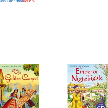
мпанію
Новини
SALE %