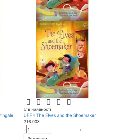
Є в наявності
tingale
UFR4 The Elves and the Shoemaker
216.00₴
-
+
Замовити