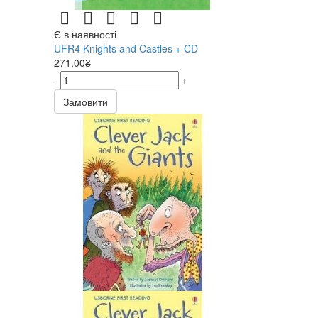
Є в наявності
UFR4 Knights and Castles + CD
271.00₴
-
+
Замовити