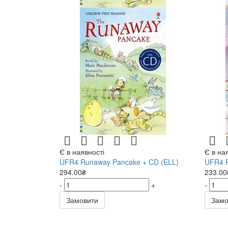
Є в наявності
Є в на
UFR4 Runaway Pancake + CD (ELL)
UFR4 P
294.00₴
233.00
-
+
-
Замовити
Замо