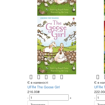
Є в наявності
Є в на
UFR4 The Goose Girl
UFR4 T
216.00₴
222.00
-
+
-
Замовити
Замо