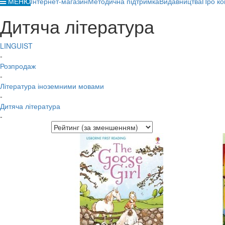
МЕНЮ
Інтернет-магазин
Методична підтримка
Видавництва
Про ко
Дитяча література
LINGUIST
-
Розпродаж
-
Література іноземними мовами
-
Дитяча література
-