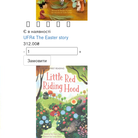
Є в наявності
UFR4 The Easter story
312.00₴
-
+
Замовити