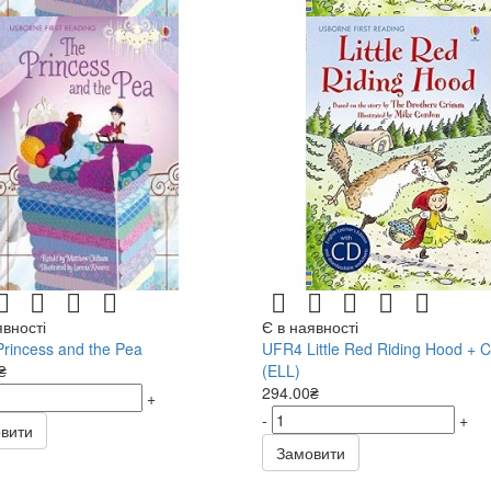
явності
Є в наявності
rincess and the Pea
UFR4 Little Red Riding Hood + 
₴
(ELL)
294.00₴
+
-
+
вити
Замовити