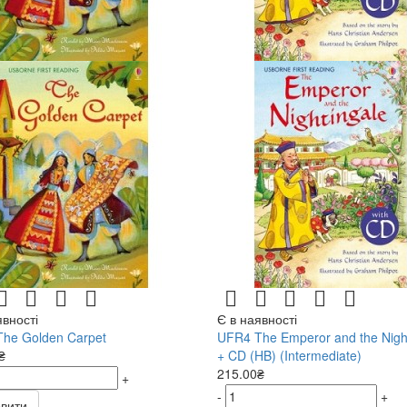
явності
Є в наявності
he Golden Carpet
UFR4 The Emperor and the Nigh
₴
+ CD (HB) (Intermediate)
215.00₴
+
-
+
вити