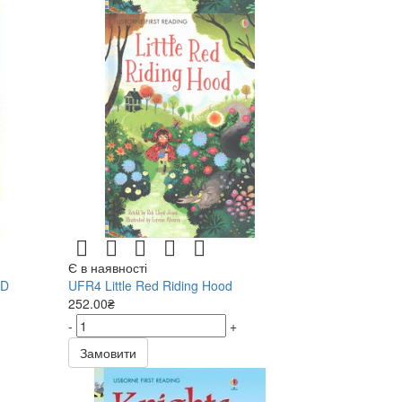
Є в наявності
CD
UFR4 Little Red Riding Hood
252.00₴
-
+
Замовити