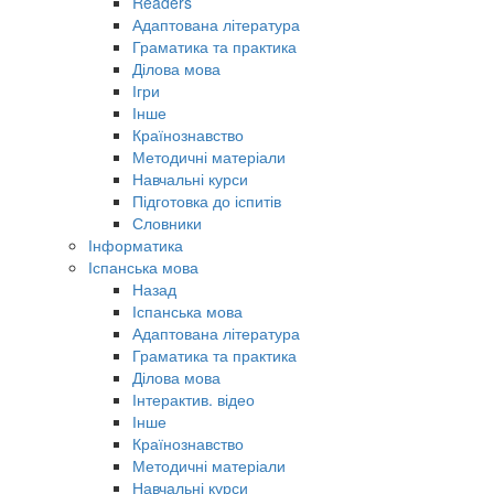
Readers
Адаптована література
Граматика та практика
Ділова мова
Ігри
Інше
Країнознавство
Методичні матеріали
Навчальні курси
Підготовка до іспитів
Словники
Інформатика
Іспанська мова
Назад
Іспанська мова
Адаптована література
Граматика та практика
Ділова мова
Інтерактив. відео
Інше
Країнознавство
Методичні матеріали
Навчальні курси