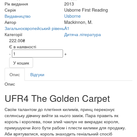
Рік видання
2013
Серія
Usborne First Reading
Видавництво
Usborne
Автор
Mackinnon, M.
Загальноєвропейський рівень
A1
Категорії
Дитяча література
222.00₴
Є в наявності
-
+
У кошик
Опис
Відгуки
Опис
UFR4 The Golden Carpet
Своїм талантом до плетіння килимів, принц переконує
селянську дівчину вийти за нього заміж. Пара править як
король і королева, поки злий чаклун не викрадає короля,
примушуючи його бути рабом і плести килими для продажу.
Аби врятуватися, король знаходить геніальний спосіб