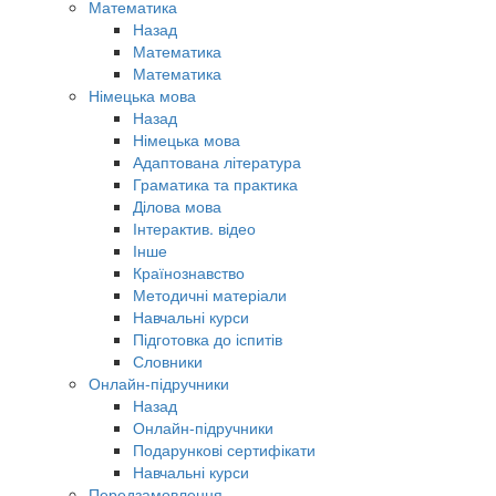
Математика
Назад
Математика
Математика
Німецька мова
Назад
Німецька мова
Адаптована література
Граматика та практика
Ділова мова
Інтерактив. відео
Інше
Країнознавство
Методичні матеріали
Навчальні курси
Підготовка до іспитів
Словники
Онлайн-підручники
Назад
Онлайн-підручники
Подарункові сертифікати
Навчальні курси
Передзамовлення