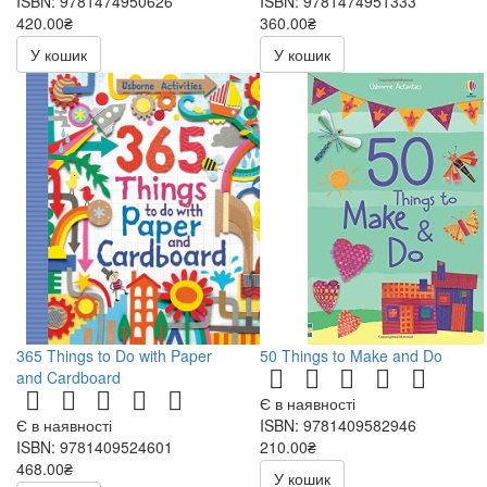
ISBN: 9781474950626
ISBN: 9781474951333
420.00₴
360.00₴
У кошик
У кошик
365 Things to Do with Paper
50 Things to Make and Do
and Cardboard
Є в наявності
Є в наявності
ISBN: 9781409582946
ISBN: 9781409524601
210.00₴
468.00₴
У кошик