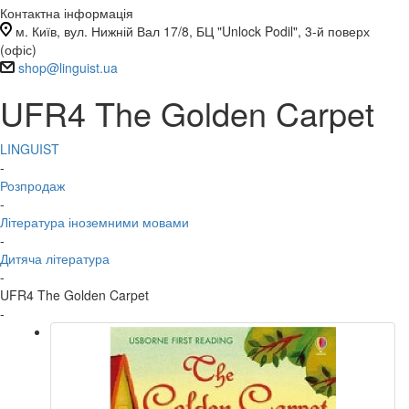
Контактна інформація
м. Київ, вул. Нижній Вал 17/8, БЦ "Unlock Podil", 3-й поверх
(офіс)
shop@linguist.ua
UFR4 The Golden Carpet
LINGUIST
-
Розпродаж
-
Література іноземними мовами
-
Дитяча література
-
UFR4 The Golden Carpet
-