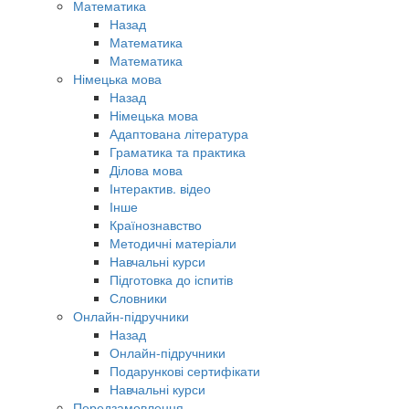
Математика
Назад
Математика
Математика
Німецька мова
Назад
Німецька мова
Адаптована література
Граматика та практика
Ділова мова
Інтерактив. відео
Інше
Країнознавство
Методичні матеріали
Навчальні курси
Підготовка до іспитів
Словники
Онлайн-підручники
Назад
Онлайн-підручники
Подарункові сертифікати
Навчальні курси
Передзамовлення