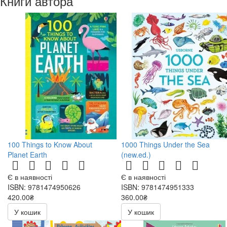
Книги автора
100 Things to Know About
1000 Things Under the Sea
Planet Earth
(new.ed.)
Є в наявності
Є в наявності
ISBN: 9781474950626
ISBN: 9781474951333
420.00₴
360.00₴
У кошик
У кошик