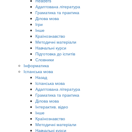
Readers
Адаптована література
Граматика та практика
Ділова мова
Ігри
Інше
Країнознавство
Методичні матеріали
Навчальні курси
Підготовка до іспитів
Словники
Інформатика
Іспанська мова
Назад
Іспанська мова
Адаптована література
Граматика та практика
Ділова мова
Інтерактив. відео
Інше
Країнознавство
Методичні матеріали
Навчальні курси