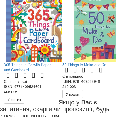
365 Things to Do with Paper
50 Things to Make and Do
and Cardboard
Є в наявності
Є в наявності
ISBN: 9781409582946
ISBN: 9781409524601
210.00₴
468.00₴
У кошик
У кошик
Якщо у Вас є
запитання, скарги чи пропозиції, будь
ласка, напишіть нам