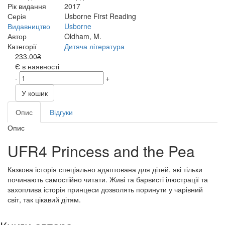
Рік видання
2017
Серія
Usborne First Reading
Видавництво
Usborne
Автор
Oldham, M.
Категорії
Дитяча література
233.00₴
Є в наявності
-
+
У кошик
Опис
Відгуки
Опис
UFR4 Princess and the Pea
Казкова історія спеціально адаптована для дітей, які тільки
починають самостійно читати. Живі та барвисті ілюстрації та
захоплива історія принцеси дозволять поринути у чарівний
світ, так цікавий дітям.