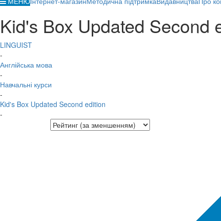
МЕНЮ
Інтернет-магазин
Методична підтримка
Видавництва
Про ко
Kid's Box Updated Second e
LINGUIST
-
Англійська мова
-
Навчальні курси
-
Kid's Box Updated Second edition
-