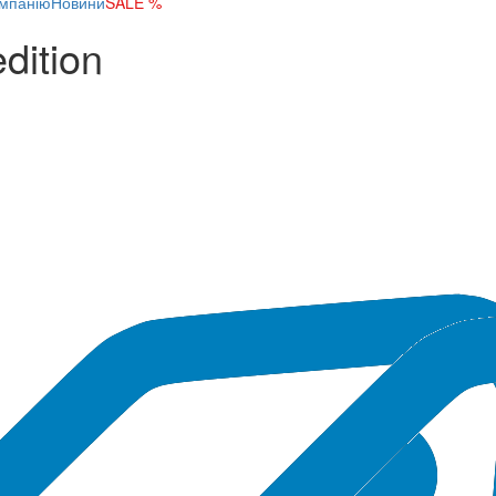
мпанію
Новини
SALE %
dition