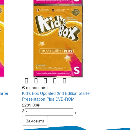
Є в наявності
arter
Kid's Box Updated 2nd Edition Starter
Presentation Plus DVD-ROM
2289.00₴
3270.00₴
-
+
Замовити