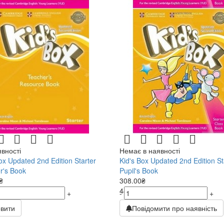
явності
Немає в наявності
ox Updated 2nd Edition Starter
Kid's Box Updated 2nd Edition St
r's Book
Pupil's Book
₴
308.00₴
₴
440.00₴
+
-
+
вити
Повідомити про наявність