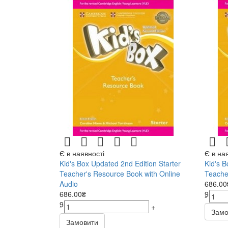
Є в наявності
Є в на
Kid's Box Updated 2nd Edition Starter
Kid's B
Teacher's Resource Book with Online
Teache
Audio
686.00
686.00₴
980.00
-
980.00₴
-
+
Замо
Замовити