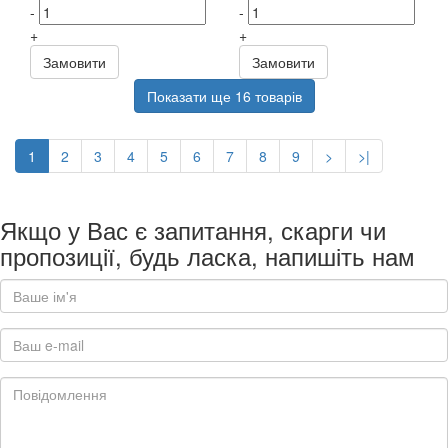
-
-
+
+
Замовити
Замовити
Показати ще 16 товарів
1
2
3
4
5
6
7
8
9
>
>|
Якщо у Вас є запитання, скарги чи
пропозиції, будь ласка, напишіть нам