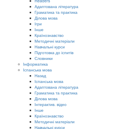
Readers
Адаптована література
Граматика та практика
Ділова мова
Ігри
Інше
Країнознавство
Методичні матеріали
Навчальні курси
Підготовка до іспитів
Словники
Інформатика
Іспанська мова
Назад
Іспанська мова
Адаптована література
Граматика та практика
Ділова мова
Інтерактив. відео
Інше
Країнознавство
Методичні матеріали
Навчальні курси