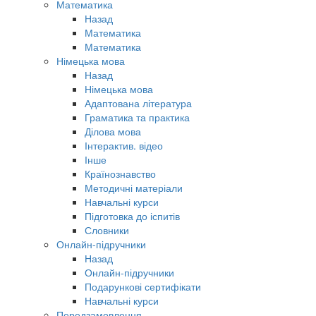
Математика
Назад
Математика
Математика
Німецька мова
Назад
Німецька мова
Адаптована література
Граматика та практика
Ділова мова
Інтерактив. відео
Інше
Країнознавство
Методичні матеріали
Навчальні курси
Підготовка до іспитів
Словники
Онлайн-підручники
Назад
Онлайн-підручники
Подарункові сертифікати
Навчальні курси
Передзамовлення