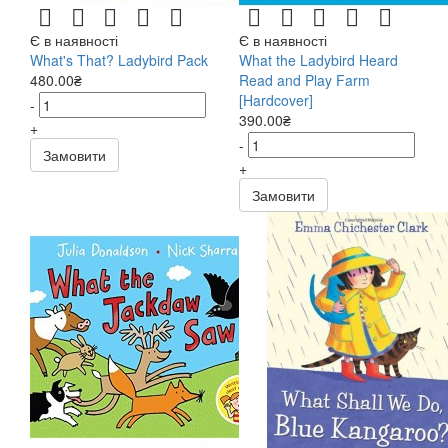
Є в наявності
Є в наявності
What's That? Ladybird Pack
What the Ladybird Heard
480.00₴
Read and Play Farm
[Hardcover]
-
390.00₴
+
-
Замовити
+
Замовити