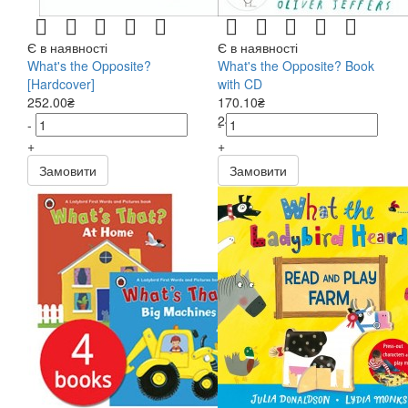
Є в наявності
Є в наявності
What's the Opposite?
What's the Opposite? Book
[Hardcover]
with CD
252.00₴
170.10₴
243.00₴
-
-
+
+
Замовити
Замовити