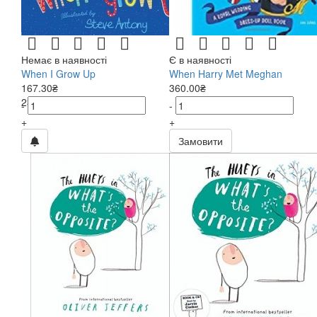
Немає в наявності
Є в наявності
When I Grow Up
When Harry Met Meghan
167.30₴
360.00₴
239.00₴
-
-
+
+
Замовити