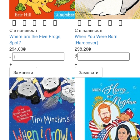
Є в наявності
Є в наявності
Where are the Five Frogs,
When You Were Born
Spot?
[Hardcover]
294.00₴
298.20₴
426.00₴
-
-
+
+
Замовити
Замовити