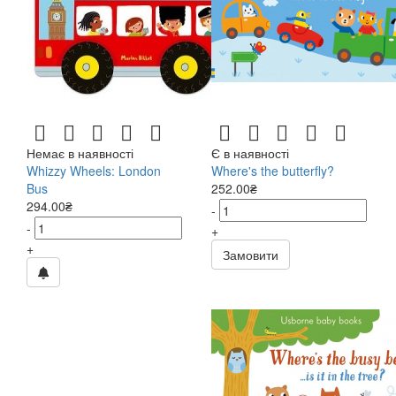
Немає в наявності
Є в наявності
Whizzy Wheels: London
Where's the butterfly?
Bus
252.00₴
294.00₴
-
-
+
+
Замовити