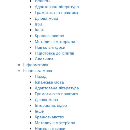
Readers
Адаптована література
Граматика та практика
Ділова мова
Ігри
Інше
Країнознавство
Методичні матеріали
Навчальні курси
Підготовка до іспитів
Словники
Інформатика
Іспанська мова
Назад
Іспанська мова
Адаптована література
Граматика та практика
Ділова мова
Інтерактив. відео
Інше
Країнознавство
Методичні матеріали
Навчальні курси