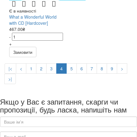
Є в наявності
What a Wonderful World
with CD [Hardcover]
467.00₴
-
+
Замовити
|<
<
1
2
3
4
5
6
7
8
9
>
>|
Якщо у Вас є запитання, скарги чи
пропозиції, будь ласка, напишіть нам