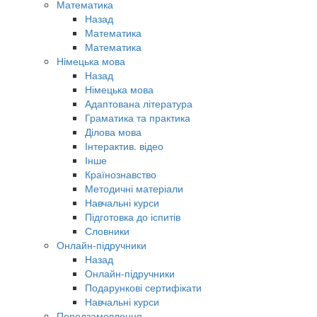
Математика
Назад
Математика
Математика
Німецька мова
Назад
Німецька мова
Адаптована література
Граматика та практика
Ділова мова
Інтерактив. відео
Інше
Країнознавство
Методичні матеріали
Навчальні курси
Підготовка до іспитів
Словники
Онлайн-підручники
Назад
Онлайн-підручники
Подарункові сертифікати
Навчальні курси
Передзамовлення