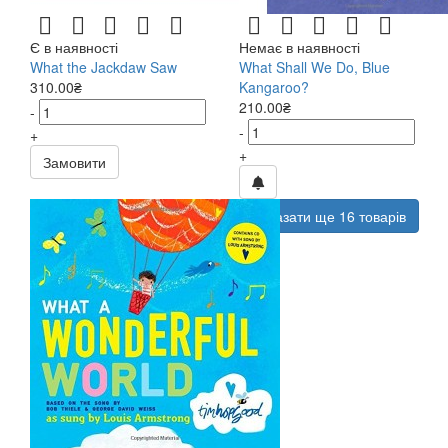
Є в наявності
Немає в наявності
What the Jackdaw Saw
What Shall We Do, Blue
310.00₴
Kangaroo?
210.00₴
-
-
+
+
Замовити
Показати ще 16 товарів