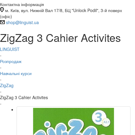
Контактна інформація
м. Київ, вул. Нижній Вал 17/8, БЦ "Unlock Podil", 3-й поверх
(офіс)
shop@linguist.ua
ZigZag 3 Cahier Activites
LINGUIST
-
Розпродаж
-
Навчальні курси
-
ZigZag
-
ZigZag 3 Cahier Activites
-