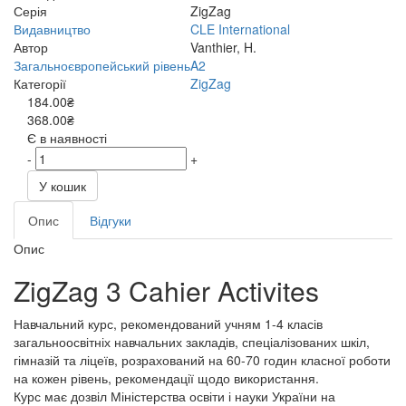
Серія
ZigZag
Видавництво
CLE International
Автор
Vanthier, H.
Загальноєвропейський рівень
A2
Категорії
ZigZag
184.00₴
368.00₴
Є в наявності
-
+
У кошик
Опис
Відгуки
Опис
ZigZag 3 Cahier Activites
Навчальний курс, рекомендований учням 1-4 класів
загальноосвітніх навчальних закладів, спеціалізованих шкіл,
гімназій та ліцеїв, розрахований на 60-70 годин класної роботи
на кожен рівень, рекомендації щодо використання.
Курс має дозвіл Міністерства освіти і науки України на