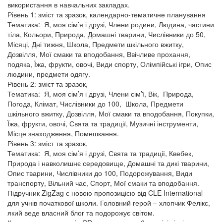
використання в навчальних закладах.
Рівень 1: зміст та зразок, календарно-тематичне планування
Тематика: Я, моя сім’я і друзі, Члени родини, Людина, частини
тіла, Кольори, Природа, Домашні тварини, Числівники до 50,
Місяці, Дні тижня, Школа, Предмети шкільного вжитку,
Дозвілля, Мої смаки та вподобання, Ввічливе прохання,
подяка, Їжа, фрукти, овочі, Види спорту, Олімпійські ігри, Опис
людини, предмети одягу.
Рівень 2: зміст та зразок,
Тематика: Я, моя сім’я і друзі, Члени сім’ї, Вік, Природа,
Погода, Клімат, Числівники до 100, Школа, Предмети
шкільного вжитку, Дозвілля, Мої смаки та вподобання, Покупки,
Їжа, фрукти, овочі, Свята та традиції, Музичні інструменти,
Місце знаходження, Помешкання.
Рівень 3: зміст та зразок,
Тематика: Я, моя сім’я і друзі, Свята та традиції, Квебек,
Природа і навколишнє середовище, Домашні та дикі тварини,
Опис тварини, Числівники до 100, Подорожування, Види
транспорту, Вільний час, Спорт, Мої смаки та вподобання.
Підручник ZigZag є новою пропозицією від CLE International
для учнів початкової школи. Головний герой – хлопчик Фелікс,
який веде власний блог та подорожує світом.