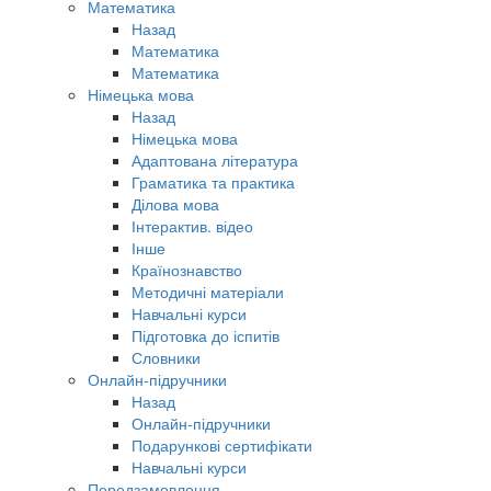
Математика
Назад
Математика
Математика
Німецька мова
Назад
Німецька мова
Адаптована література
Граматика та практика
Ділова мова
Інтерактив. відео
Інше
Країнознавство
Методичні матеріали
Навчальні курси
Підготовка до іспитів
Словники
Онлайн-підручники
Назад
Онлайн-підручники
Подарункові сертифікати
Навчальні курси
Передзамовлення