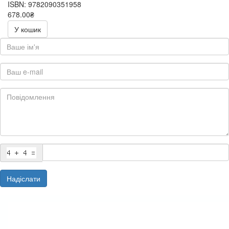
ISBN: 9782090351958
678.00₴
У кошик
Надіслати