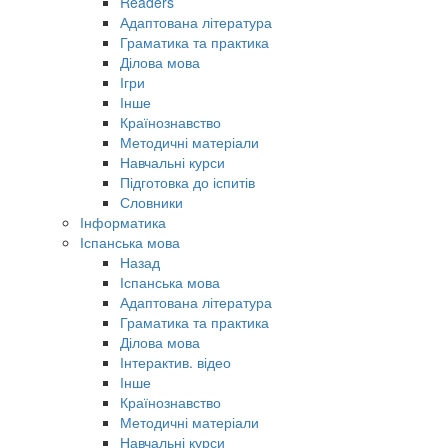
Readers
Адаптована література
Граматика та практика
Ділова мова
Ігри
Інше
Країнознавство
Методичні матеріали
Навчальні курси
Підготовка до іспитів
Словники
Інформатика
Іспанська мова
Назад
Іспанська мова
Адаптована література
Граматика та практика
Ділова мова
Інтерактив. відео
Інше
Країнознавство
Методичні матеріали
Навчальні курси