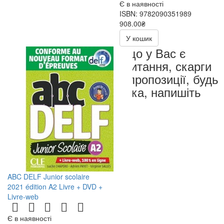
Є в наявності
ISBN: 9782090351989
908.00₴
У кошик
Якщо у Вас є
запитання, скарги
чи пропозиції, будь
ласка, напишіть
нам
ABC DELF Junior scolaire
2021 édition A2 Livre + DVD +
Livre-web
Є в наявності