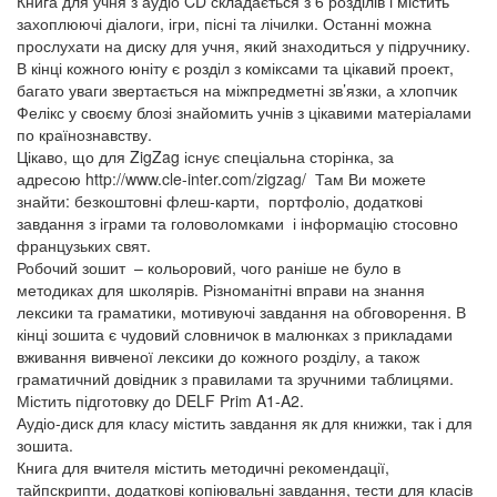
Книга для учня з аудіо CD складається з 6 розділів і містить
захоплюючі діалоги, ігри, пісні та лічилки. Останні можна
прослухати на диску для учня, який знаходиться у підручнику.
В кінці кожного юніту є розділ з коміксами та цікавий проект,
багато уваги звертається на міжпредметні зв’язки, а хлопчик
Фелікс у своєму блозі знайомить учнів з цікавими матеріалами
по країнознавству.
Цікаво, що для ZigZag існує спеціальна сторінка, за
адресою http://www.cle-inter.com/zigzag/ Там Ви можете
знайти: безкоштовні флеш-карти, портфоліо, додаткові
завдання з іграми та головоломками і інформацію стосовно
французьких свят.
Робочий зошит – кольоровий, чого раніше не було в
методиках для школярів. Різноманітні вправи на знання
лексики та граматики, мотивуючі завдання на обговорення. В
кінці зошита є чудовий словничок в малюнках з прикладами
вживання вивченої лексики до кожного розділу, а також
граматичний довідник з правилами та зручними таблицями.
Містить підготовку до DELF Prim A1-A2.
Аудіо-диск для класу містить завдання як для книжки, так і для
зошита.
Книга для вчителя містить методичні рекомендації,
тайпскрипти, додаткові копіювальні завдання, тести для класів