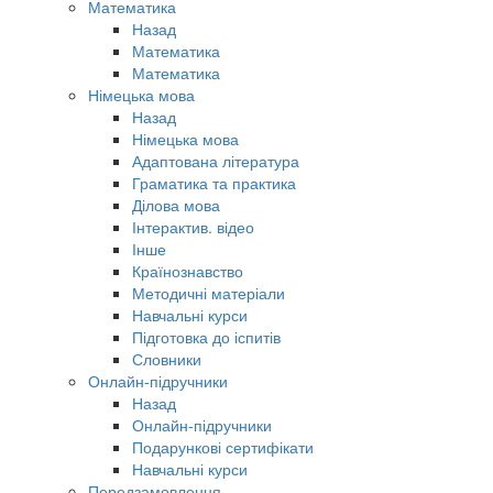
Математика
Назад
Математика
Математика
Німецька мова
Назад
Німецька мова
Адаптована література
Граматика та практика
Ділова мова
Інтерактив. відео
Інше
Країнознавство
Методичні матеріали
Навчальні курси
Підготовка до іспитів
Словники
Онлайн-підручники
Назад
Онлайн-підручники
Подарункові сертифікати
Навчальні курси
Передзамовлення