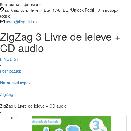
Контактна інформація
м. Київ, вул. Нижній Вал 17/8, БЦ "Unlock Podil", 3-й поверх
(офіс)
shop@linguist.ua
ZigZag 3 Livre de leleve +
CD audio
LINGUIST
-
Розпродаж
-
Навчальні курси
-
ZigZag
-
ZigZag 3 Livre de leleve + CD audio
-