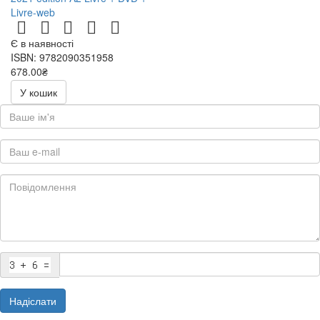
Livre-web
Є в наявності
ISBN: 9782090351958
678.00₴
У кошик
Надіслати