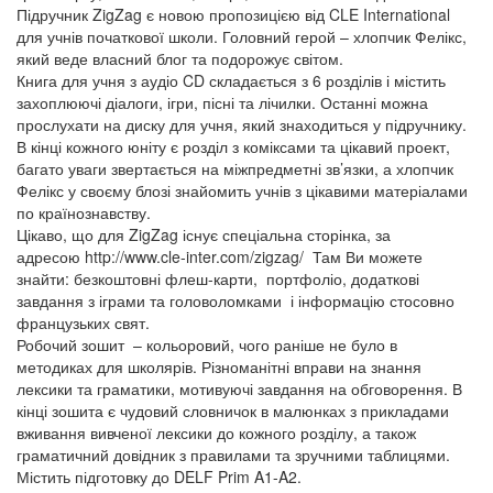
Підручник ZigZag є новою пропозицією від CLE International
для учнів початкової школи. Головний герой – хлопчик Фелікс,
який веде власний блог та подорожує світом.
Книга для учня з аудіо CD складається з 6 розділів і містить
захоплюючі діалоги, ігри, пісні та лічилки. Останні можна
прослухати на диску для учня, який знаходиться у підручнику.
В кінці кожного юніту є розділ з коміксами та цікавий проект,
багато уваги звертається на міжпредметні зв’язки, а хлопчик
Фелікс у своєму блозі знайомить учнів з цікавими матеріалами
по країнознавству.
Цікаво, що для ZigZag існує спеціальна сторінка, за
адресою http://www.cle-inter.com/zigzag/ Там Ви можете
знайти: безкоштовні флеш-карти, портфоліо, додаткові
завдання з іграми та головоломками і інформацію стосовно
французьких свят.
Робочий зошит – кольоровий, чого раніше не було в
методиках для школярів. Різноманітні вправи на знання
лексики та граматики, мотивуючі завдання на обговорення. В
кінці зошита є чудовий словничок в малюнках з прикладами
вживання вивченої лексики до кожного розділу, а також
граматичний довідник з правилами та зручними таблицями.
Містить підготовку до DELF Prim A1-A2.