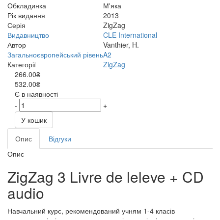
Обкладинка
М'яка
Рік видання
2013
Серія
ZigZag
Видавництво
CLE International
Автор
Vanthier, H.
Загальноєвропейський рівень
A2
Категорії
ZigZag
266.00₴
532.00₴
Є в наявності
-
+
У кошик
Опис
Відгуки
Опис
ZigZag 3 Livre de leleve + CD
audio
Навчальний курс, рекомендований учням 1-4 класів