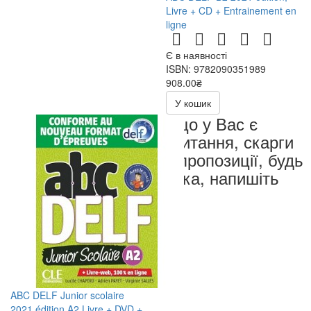
Livre + CD + Entrainement en
ligne
Є в наявності
ISBN: 9782090351989
908.00₴
У кошик
Якщо у Вас є
запитання, скарги
чи пропозиції, будь
ласка, напишіть
нам
ABC DELF Junior scolaire
2021 édition A2 Livre + DVD +