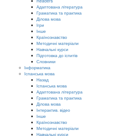
Readers
Адаптована література
Граматика та практика
Ділова мова
Ігри
Інше
Країнознавство
Методичні матеріали
Навчальні курси
Підготовка до іспитів
Словники
Інформатика
Іспанська мова
Назад
Іспанська мова
Адаптована література
Граматика та практика
Ділова мова
Інтерактив. відео
Інше
Країнознавство
Методичні матеріали
Навчальні курси