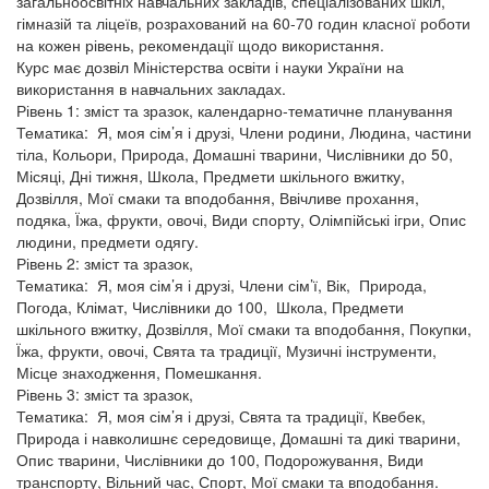
загальноосвітніх навчальних закладів, спеціалізованих шкіл,
гімназій та ліцеїв, розрахований на 60-70 годин класної роботи
на кожен рівень, рекомендації щодо використання.
Курс має дозвіл Міністерства освіти і науки України на
використання в навчальних закладах.
Рівень 1: зміст та зразок, календарно-тематичне планування
Тематика: Я, моя сім’я і друзі, Члени родини, Людина, частини
тіла, Кольори, Природа, Домашні тварини, Числівники до 50,
Місяці, Дні тижня, Школа, Предмети шкільного вжитку,
Дозвілля, Мої смаки та вподобання, Ввічливе прохання,
подяка, Їжа, фрукти, овочі, Види спорту, Олімпійські ігри, Опис
людини, предмети одягу.
Рівень 2: зміст та зразок,
Тематика: Я, моя сім’я і друзі, Члени сім’ї, Вік, Природа,
Погода, Клімат, Числівники до 100, Школа, Предмети
шкільного вжитку, Дозвілля, Мої смаки та вподобання, Покупки,
Їжа, фрукти, овочі, Свята та традиції, Музичні інструменти,
Місце знаходження, Помешкання.
Рівень 3: зміст та зразок,
Тематика: Я, моя сім’я і друзі, Свята та традиції, Квебек,
Природа і навколишнє середовище, Домашні та дикі тварини,
Опис тварини, Числівники до 100, Подорожування, Види
транспорту, Вільний час, Спорт, Мої смаки та вподобання.