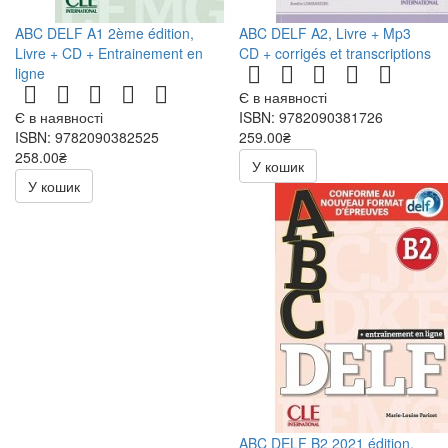
ABC DELF A1 2ème édition,
ABC DELF A2, Livre + Mp3
Livre + CD + Entrainement en
CD + corrigés et transcriptions
ligne
Є в наявності
Є в наявності
ISBN: 9782090381726
ISBN: 9782090382525
259.00₴
258.00₴
518.00₴
У кошик
516.00₴
У кошик
ABC DELF B2 2021 édition,