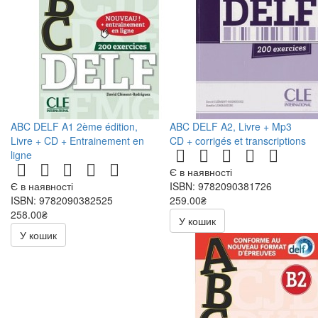
ABC DELF A1 2ème édition,
ABC DELF A2, Livre + Mp3
Livre + CD + Entrainement en
CD + corrigés et transcriptions
ligne
Є в наявності
Є в наявності
ISBN: 9782090381726
ISBN: 9782090382525
259.00₴
258.00₴
518.00₴
У кошик
516.00₴
У кошик