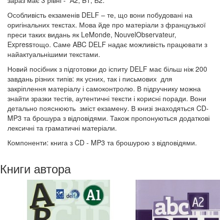
зараз має 3 рівні - А2, B1, В2.
Особливість екзаменів DELF – те, що вони побудовані на
оригінальних текстах. Мова йде про матеріали з французької
преси таких видань як LeMonde, NouvelObservateur,
Expressтощо. Саме ABC DELF надає можливість працювати з
найактуальнішими текстами.
Новий посібник з підготовки до іспиту DELF має більш ніж 200
завдань різних типів: як усних, так і письмових для
закріплення матеріалу і самоконтролю. В підручнику можна
знайти зразки тестів, аутентичні тексти і корисні поради. Вони
детально пояснюють зміст екзамену. В книзі знаходяться CD-
MP3 та брошура з відповідями. Також пропонуються додаткові
лексичні та граматичні матеріали.
Компоненти: книга з CD - MP3 та брошурою з відповідями.
Книги автора