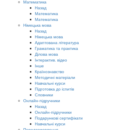
Математика
Назад
Математика
Математика
Німецька мова
Назад
Німецька мова
Адаптована література
Граматика та практика
Ділова мова
Інтерактив. відео
Інше
Країнознавство
Методичні матеріали
Навчальні курси
Підготовка до іспитів
Словники
Онлайн-підручники
Назад
Онлайн-підручники
Подарункові сертифікати
Навчальні курси
Передзамовлення