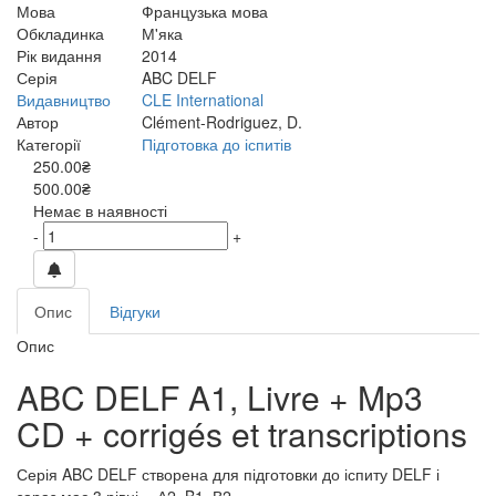
Мова
Французька мова
Обкладинка
М'яка
Рік видання
2014
Серія
ABC DELF
Видавництво
CLE International
Автор
Clément-Rodriguez, D.
Категорії
Підготовка до іспитів
250.00₴
500.00₴
Немає в наявності
-
+
Опис
Відгуки
Опис
ABC DELF A1, Livre + Mp3
CD + corrigés et transcriptions
Серія ABC DELF створена для підготовки до іспиту DELF і