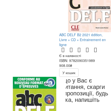
ABC DELF B2 2021 édition,
Livre + CD + Entrainement en
ligne
Є в наявності
ISBN: 9782090351989
908.00₴
У кошик
Якщо у Вас є
запитання, скарги
чи пропозиції, будь
ласка, напишіть
нам