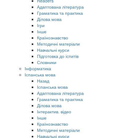
Readers
Адаптована література
Граматика та практика
Ділова мова
Ігри
Інше
Країнознавство
Методичні матеріали
Навчальні курси
Підготовка до іспитів
Словники
Інформатика
Іспанська мова
Назад
Іспанська мова
Адаптована література
Граматика та практика
Ділова мова
Інтерактив. відео
Інше
Країнознавство
Методичні матеріали
Навчальні курси