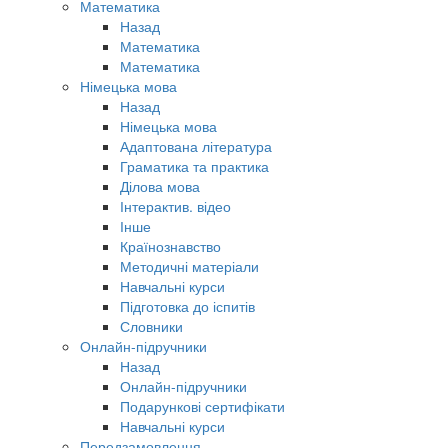
Математика
Назад
Математика
Математика
Німецька мова
Назад
Німецька мова
Адаптована література
Граматика та практика
Ділова мова
Інтерактив. відео
Інше
Країнознавство
Методичні матеріали
Навчальні курси
Підготовка до іспитів
Словники
Онлайн-підручники
Назад
Онлайн-підручники
Подарункові сертифікати
Навчальні курси
Передзамовлення