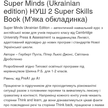
Super Minds (Ukrainian
edition) НУШ 2 Super Skills
Book (М'яка обкладинка)
Super Minds Ukrainian Edition – автентичний навчальний курс з
англійської мови для учнів першого класу від Cambridge
University Press & Assessment та видавництва Лінгвіст,
адаптований відповідно до нових програм і стандартів Нової
Української школи.
Автори – Герберт Пухта, Пітер Льюіс-Джонс, Світлана
Дроботенко
Розроблений згідно Типової освітньої програми під
керівництвом Шияна Р.Б. для 1-2 класів.
Рівень: від PreA1 до A1
Працюючи із підручником діти проходитимуть різноманітні
ситуації разом з головними героями та вивчатимуть лексику і
граматику в контексті. Наприкінці кожного юніту учнів чекають
сторінки Think and learn, де вони дізнаватимуться цікаві факти
про повсякденні речі та сторінки Think back, працюючи з якими