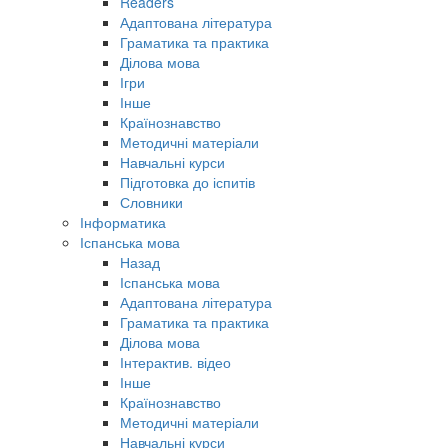
Readers
Адаптована література
Граматика та практика
Ділова мова
Ігри
Інше
Країнознавство
Методичні матеріали
Навчальні курси
Підготовка до іспитів
Словники
Інформатика
Іспанська мова
Назад
Іспанська мова
Адаптована література
Граматика та практика
Ділова мова
Інтерактив. відео
Інше
Країнознавство
Методичні матеріали
Навчальні курси