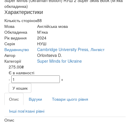
Super Minds (Ukrainian edition) НУШ 2 Super Skills Book (М'яка
обкладинка)
Характеристики
Кількість сторінок
88
Мова
Англійська мова
Обкладинка
М'яка
Рік видання
2024
Серія
НУШ
Видавництво
Cambridge University Press, Лінгвіст
Автор
Orlovtseva D.
Категорії
Super Minds for Ukraine
275.00₴
Є в наявності
-
+
У кошик
Опис
Відгуки
Товари цього рівня
Інші пов'язані рівні
Опис