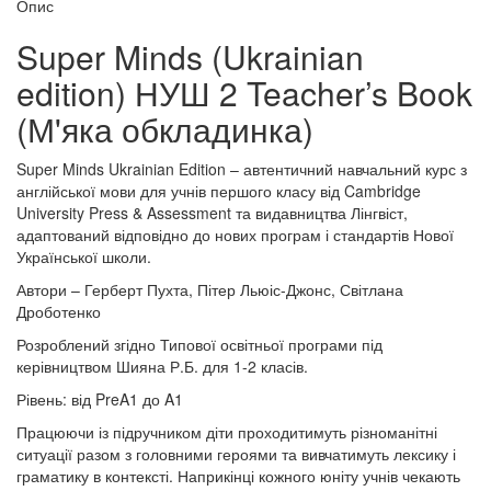
Опис
Super Minds (Ukrainian
edition) НУШ 2 Teacher’s Book
(М'яка обкладинка)
Super Minds Ukrainian Edition – автентичний навчальний курс з
англійської мови для учнів першого класу від Cambridge
University Press & Assessment та видавництва Лінгвіст,
адаптований відповідно до нових програм і стандартів Нової
Української школи.
Автори – Герберт Пухта, Пітер Льюіс-Джонс, Світлана
Дроботенко
Розроблений згідно Типової освітньої програми під
керівництвом Шияна Р.Б. для 1-2 класів.
Рівень: від PreA1 до A1
Працюючи із підручником діти проходитимуть різноманітні
ситуації разом з головними героями та вивчатимуть лексику і
граматику в контексті. Наприкінці кожного юніту учнів чекають