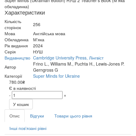
Super Minds (Ukrainian edition) НУШ 2 Teacher’s Book (М'яка
обкладинка)
Характеристики
Кількість
256
сторінок
Мова
Англійська мова
Обкладинка
М'яка
Рік видання
2024
Серія
НУШ
Видавництво
Cambridge University Press, Лінгвіст
Frino L., Williams M., Puchta H., Lewis-Jones P.
Автор
Gerngross G
Категорії
Super Minds for Ukraine
780.00₴
Є в наявності
-
+
У кошик
Опис
Відгуки
Товари цього рівня
Інші пов'язані рівні