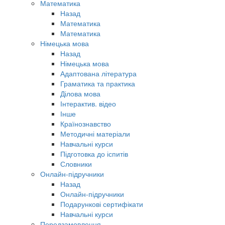
Математика
Назад
Математика
Математика
Німецька мова
Назад
Німецька мова
Адаптована література
Граматика та практика
Ділова мова
Інтерактив. відео
Інше
Країнознавство
Методичні матеріали
Навчальні курси
Підготовка до іспитів
Словники
Онлайн-підручники
Назад
Онлайн-підручники
Подарункові сертифікати
Навчальні курси
Передзамовлення