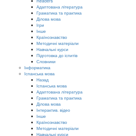
Readers
Адаптована література
Граматика та практика
Ділова мова
Ігри
Інше
Країнознавство
Методичні матеріали
Навчальні курси
Підготовка до іспитів
Словники
Інформатика
Іспанська мова
Назад
Іспанська мова
Адаптована література
Граматика та практика
Ділова мова
Інтерактив. відео
Інше
Країнознавство
Методичні матеріали
Навчальні курси