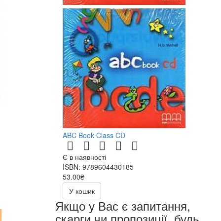
ABC Book Class CD
Є в наявності
ISBN: 9789604430185
53.00₴
106.00₴
У кошик
Якщо у Вас є запитання,
скарги чи пропозиції, будь