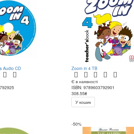
ss Audio CD
Zoom in 4 TB
Є в наявності
3792925
ISBN: 9789603792901
308.55₴
363.00₴
У кошик
-50%