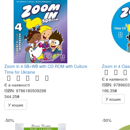
Zoom in 4 SB+WB with CD-ROM with Culture
Zoom in 4 Cla
Time for Ukraine
Є в наявності
Є в наявності
ISBN: 978960
ISBN: 9786180509298
196.35₴
344.25₴
231.00₴
У кошик
405.00₴
У кошик
-50%
-50%