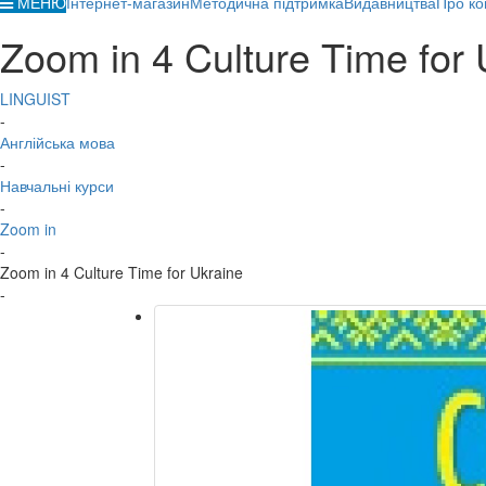
МЕНЮ
Інтернет-магазин
Методична підтримка
Видавництва
Про ко
Zoom in 4 Culture Time for 
LINGUIST
-
Англійська мова
-
Навчальні курси
-
Zoom in
-
Zoom in 4 Culture Time for Ukraine
-