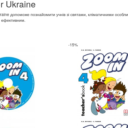
or Ukraine
kraine допоможе познайомити учнів зі святами, кліматичними особли
і ефективним.
-15%