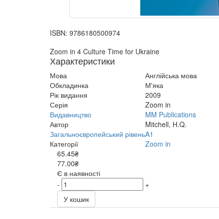
ISBN:
9786180500974
Zoom in 4 Culture Time for Ukraine
Характеристики
Мова
Англійська мова
Обкладинка
М'яка
Рік видання
2009
Серія
Zoom in
Видавництво
MM Publications
Автор
Mitchell, H.Q.
Загальноєвропейський рівень
A1
Категорії
Zoom in
65.45₴
77.00₴
Є в наявності
-
+
У кошик