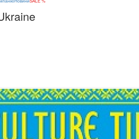
мпанію
Новини
SALE %
Ukraine