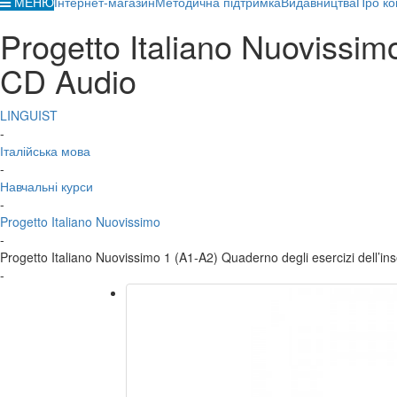
МЕНЮ
Інтернет-магазин
Методична підтримка
Видавництва
Про ко
Progetto Italiano Nuovissim
CD Audio
LINGUIST
-
Італійська мова
-
Навчальні курси
-
Progetto Italiano Nuovissimo
-
Progetto Italiano Nuovissimo 1 (A1-A2) Quaderno degli esercizi dell’i
-