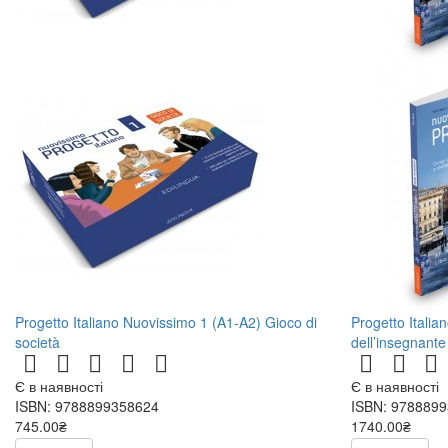
Progetto Italiano Nuovissimo 1 (A1-A2) Gioco di
Progetto Italia
società
dell’insegnant
Є в наявності
Є в наявності
ISBN: 9788899358624
ISBN: 978889
745.00₴
1740.00₴