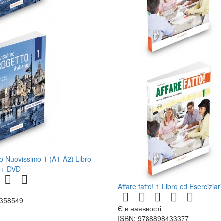
no Nuovissimo 1 (A1-A2) Libro
e + DVD
Affare fatto! 1 Libro ed Esercizia
9358549
Є в наявності
ISBN: 9788898433377