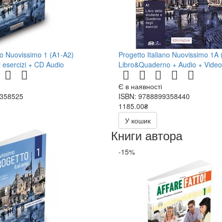
ano Nuovissimo 1 (A1-A2)
Progetto Italiano Nuovissimo 1A 
 esercizi + CD Audio
Libro&Quaderno + Audio + Video
Є в наявності
9358525
ISBN: 9788899358440
1185.00₴
У кошик
Книги автора
-15%