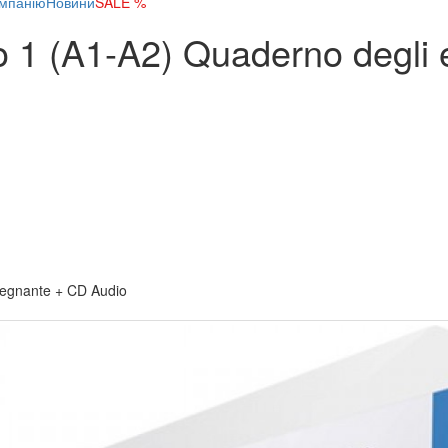
мпанію
Новини
SALE %
o 1 (A1-A2) Quaderno degli e
nsegnante + CD Audio