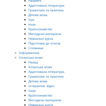
Readers
Адаптована література
Граматика та практика
Ділова мова
Ігри
Інше
Країнознавство
Методичні матеріали
Навчальні курси
Підготовка до іспитів
Словники
Інформатика
Іспанська мова
Назад
Іспанська мова
Адаптована література
Граматика та практика
Ділова мова
Інтерактив. відео
Інше
Країнознавство
Методичні матеріали
Навчальні курси