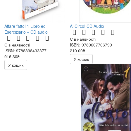
Affare fatto! 1 Libro ed
Al Circo! CD Audio
Eserciziario + CD audio
Є в наявності
Є в наявності
ISBN: 9789607706799
ISBN: 9788898433377
210.00₴
916.30₴
300.00₴
У кошик
1078.00₴
У кошик