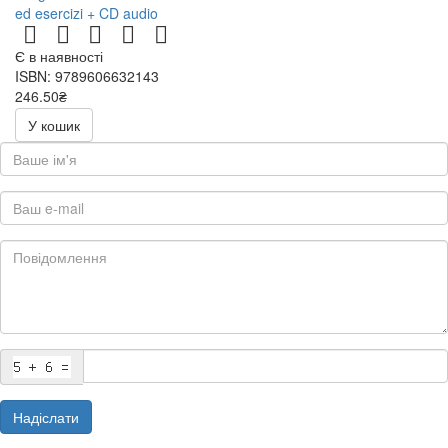
ed esercizi + CD audio
Є в наявності
ISBN: 9789606632143
246.50₴
493.00₴
У кошик
Надіслати