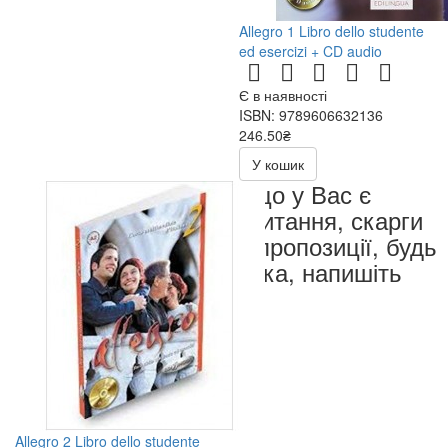
Allegro 1 Libro dello studente
ed esercizi + CD audio
Є в наявності
ISBN: 9789606632136
246.50₴
493.00₴
У кошик
Якщо у Вас є
запитання, скарги
чи пропозиції, будь
ласка, напишіть
нам
Allegro 2 Libro dello studente