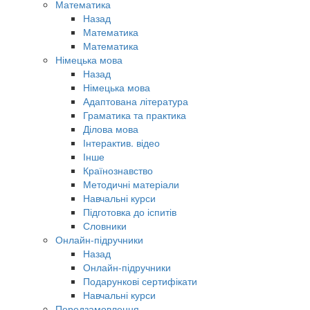
Математика
Назад
Математика
Математика
Німецька мова
Назад
Німецька мова
Адаптована література
Граматика та практика
Ділова мова
Інтерактив. відео
Інше
Країнознавство
Методичні матеріали
Навчальні курси
Підготовка до іспитів
Словники
Онлайн-підручники
Назад
Онлайн-підручники
Подарункові сертифікати
Навчальні курси
Передзамовлення