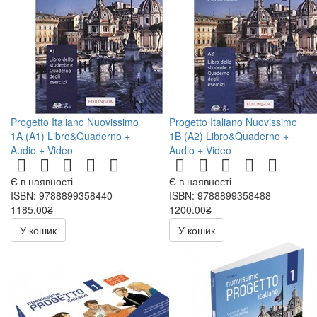
Progetto Italiano Nuovissimo
Progetto Italiano Nuovissimo
1A (A1) Libro&Quaderno +
1B (A2) Libro&Quaderno +
Audio + Video
Audio + Video
Є в наявності
Є в наявності
ISBN: 9788899358440
ISBN: 9788899358488
1185.00₴
1200.00₴
У кошик
У кошик