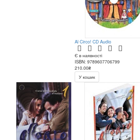
Al Circo! CD Audio
Є в наявності
ISBN: 9789607706799
210.00₴
300.00₴
У кошик