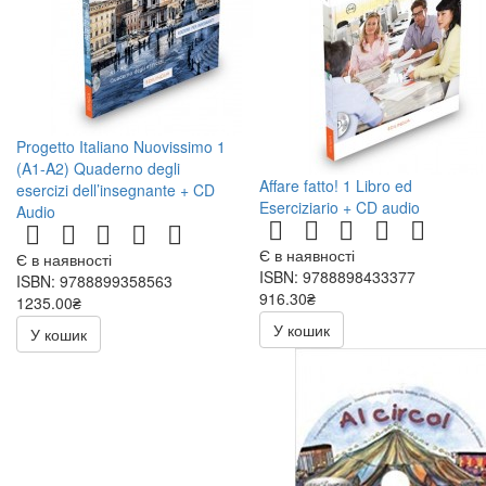
Progetto Italiano Nuovissimo 1
(A1-A2) Quaderno degli
Affare fatto! 1 Libro ed
esercizi dell’insegnante + CD
Eserciziario + CD audio
Audio
Є в наявності
Є в наявності
ISBN: 9788898433377
ISBN: 9788899358563
916.30₴
1235.00₴
1078.00₴
У кошик
У кошик