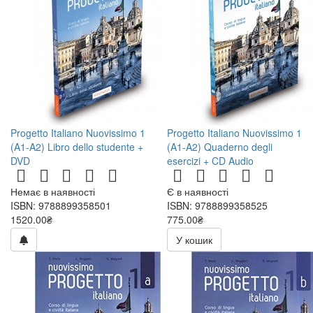
Progetto Italiano Nuovissimo 1
Progetto Italiano Nuovissimo 1
(A1-A2) Libro dello studente +
(A1-A2) Quaderno degli
DVD
esercizi + CD Audio
Немає в наявності
Є в наявності
ISBN: 9788899358501
ISBN: 9788899358525
1520.00₴
775.00₴
У кошик