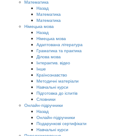
Математика
Назад
Математика
Математика
Німецька мова
Назад
Німецька мова
Адаптована література
Граматика та практика
Ділова мова
Інтерактив. відео
Інше
Країнознавство
Методичні матеріали
Навчальні курси
Підготовка до іспитів
Словники
Онлайн-підручники
Назад
Онлайн-підручники
Подарункові сертифікати
Навчальні курси
Передзамовлення