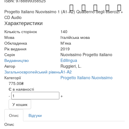
ISBN:
9788899358525
Progetto Italiano Nuovissimo 1 (A1-A2) Quaderno degli esercizi +
CD Audio
Характеристики
Кількість сторінок
140
Мова
Італійська мова
Обкладинка
М'яка
Рік видання
2019
Серія
Nuovissimo Progetto italiano
Видавництво
Edilingua
Автор
Ruggieri, L.
Загальноєвропейський рівень
A1-A2
Категорії
Progetto Italiano Nuovissimo
775.00₴
Є в наявності
-
+
У кошик
Опис
Відгуки
Опис