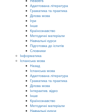
Readers
Адаптована література
Граматика та практика
Ділова мова
Ігри
Інше
Країнознавство
Методичні матеріали
Навчальні курси
Підготовка до іспитів
Словники
Інформатика
Іспанська мова
Назад
Іспанська мова
Адаптована література
Граматика та практика
Ділова мова
Інтерактив. відео
Інше
Країнознавство
Методичні матеріали
Навчальні курси