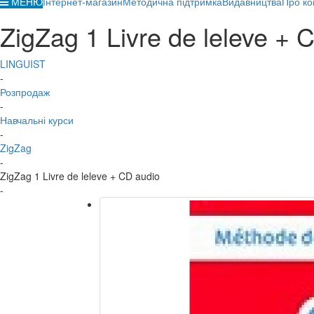
МЕНЮ
Інтернет-магазин
Методична підтримка
Видавництва
Про ко
ZigZag 1 Livre de leleve + 
LINGUIST
-
Розпродаж
-
Навчальні курси
-
ZigZag
-
ZigZag 1 Livre de leleve + CD audio
-