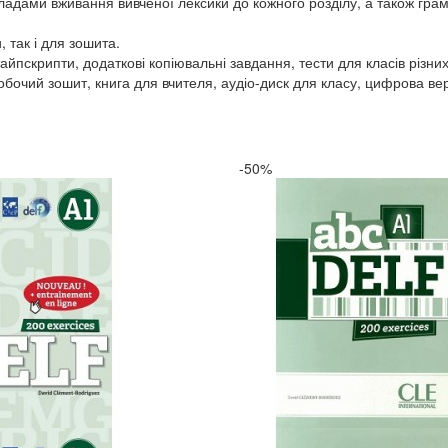
кладами вживання вивченої лексики до кожного розділу, а також гра
, так і для зошита.
йпскрипти, додаткові копіювальні завдання, тести для класів різних 
бочий зошит, книга для вчителя, аудіо-диск для класу, цифрова верс
-50%