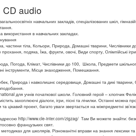
+ CD audio
гальноосвітніх навчальних закладів, спеціалізованих шкіл, гімназій
тання.
 на використання в навчальних закладах.
анування
на, частини тіла, Кольори, Природа, Домашні тварини, Числівники д
 прохання, подяка, Їжа, фрукти, овочі, Види спорту, Олімпійські іг
рирода, Погода, Клімат, Числівники до 100, Школа, Предмети шкільно
зичні інструменти, Місце знаходження, Помешкання.
 Квебек, Природа і навколишнє середовище, Домашні та дикі тварини
 вподобання.
national для учнів початкової школи. Головний герой – хлопчик Фелі
 містить захоплюючі діалоги, ігри, пісні та лічилки. Останні можна п
ми та цікавий проект, багато уваги звертається на міжпредметні зв’яз
а адресою http://www.cle-inter.com/zigzag/ Там Ви можете знайти: б
стосовно французьких свят.
 методиках для школярів. Різноманітні вправи на знання лексики та