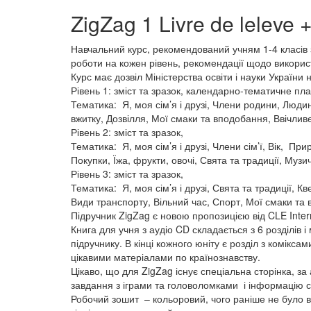
ZigZag 1 Livre de leleve 
Навчальний курс, рекомендований учням 1-4 класів за
роботи на кожен рівень, рекомендації щодо викорис
Курс має дозвіл Міністерства освіти і науки України
Рівень 1: зміст та зразок, календарно-тематичне пл
Тематика: Я, моя сім’я і друзі, Члени родини, Люди
вжитку, Дозвілля, Мої смаки та вподобання, Ввічливе
Рівень 2: зміст та зразок,
Тематика: Я, моя сім’я і друзі, Члени сім’ї, Вік, П
Покупки, Їжа, фрукти, овочі, Свята та традиції, Му
Рівень 3: зміст та зразок,
Тематика: Я, моя сім’я і друзі, Свята та традиції,
Види транспорту, Вільний час, Спорт, Мої смаки та
Підручник ZigZag є новою пропозицією від CLE Inter
Книга для учня з аудіо CD складається з 6 розділів і
підручнику. В кінці кожного юніту є розділ з комікса
цікавими матеріалами по країнознавству.
Цікаво, що для ZigZag існує спеціальна сторінка, з
завдання з іграми та головоломками і інформацію 
Робочий зошит – кольоровий, чого раніше не було в