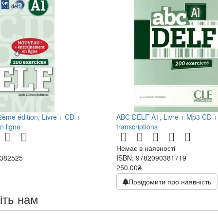
me édition, Livre + CD +
ABC DELF A1, Livre + Mp3 CD + 
n ligne
transcriptions
Немає в наявності
0382525
ISBN: 9782090381719
250.00₴
500.00₴
Повідомити про наявність
іть нам