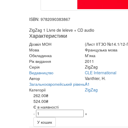
ISBN:
9782090383867
ZigZag 1 Livre de leleve + CD audio
Характеристики
Дозвіл МОН
(Лист ІІТЗО №14.1/12-Г
Мова
Французька мова
Обкладинка
М'яка
Рік видання
2011
Серія
ZigZag
Видавництво
CLE International
Автор
Vanthier, H.
Загальноєвропейський рівень
A1
Категорії
ZigZag
262.00₴
524.00₴
Є в наявності
-
+
У кошик