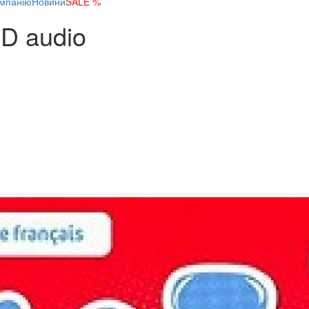
мпанію
Новини
SALE %
CD audio