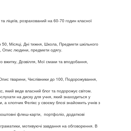
 та ліцеїв, розрахований на 60-70 годин класної
о 50, Місяці, Дні тижня, Школа, Предмети шкільного
ри, Опис людини, предмети одягу.
го вжитку, Дозвілля, Мої смаки та вподобання,
, Опис тварини, Числівники до 100, Подорожування,
кс, який веде власний блог та подорожує світом.
рослухати на диску для учня, який знаходиться у
ки, а хлопчик Фелікс у своєму блозі знайомить учнів з
езкоштовні флеш-карти, портфоліо, додаткові
 граматики, мотивуючі завдання на обговорення. В