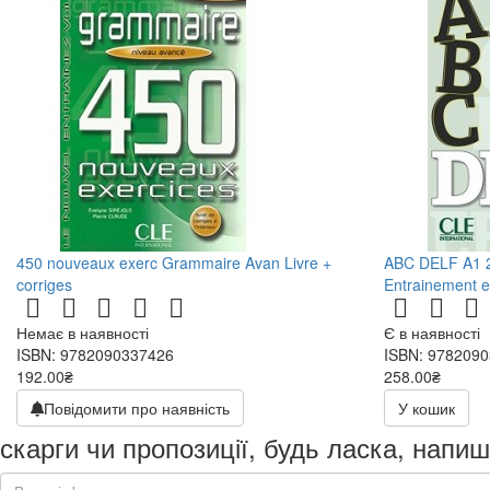
450 nouveaux exerc Grammaire Avan Livre +
ABC DELF A1 2è
corriges
Entrainement e
Немає в наявності
Є в наявності
ISBN: 9782090337426
ISBN: 978209
192.00₴
258.00₴
384.00₴
516.00₴
Повідомити про наявність
У кошик
скарги чи пропозиції, будь ласка, напиш