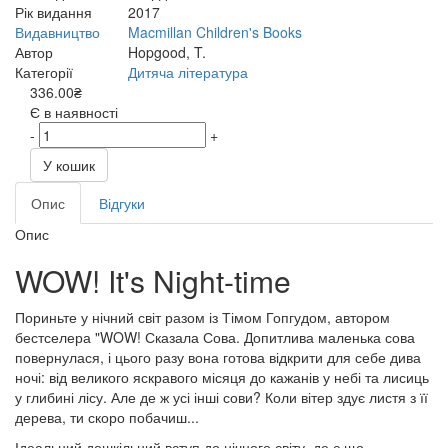
Рік видання
2017
Видавництво
Macmillan Children's Books
Автор
Hopgood, T.
Категорії
Дитяча література
336.00₴
Є в наявності
-
+
У кошик
Опис
Відгуки
Опис
WOW! It's Night-time
Пориньте у нічний світ разом із Тімом Гопгудом, автором
бестселера "WOW! Сказала Сова. Допитлива маленька сова
повернулася, і цього разу вона готова відкрити для себе дива
ночі: від великого яскравого місяця до кажанів у небі та лисиць
у глибині лісу. Але де ж усі інші сови? Коли вітер здує листя з її
дерева, ти скоро побачиш...
Ідеальний дошкільний вступ до нічного світу, де є що