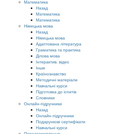
Математика
Назад
Математика
Математика
Німецька мова
Назад
Німецька мова
Адаптована література
Граматика та практика
Ділова мова
Інтерактив. відео
Інше
Країнознавство
Методичні матеріали
Навчальні курси
Підготовка до іспитів
Словники
Онлайн-підручники
Назад
Онлайн-підручники
Подарункові сертифікати
Навчальні курси
Передзамовлення