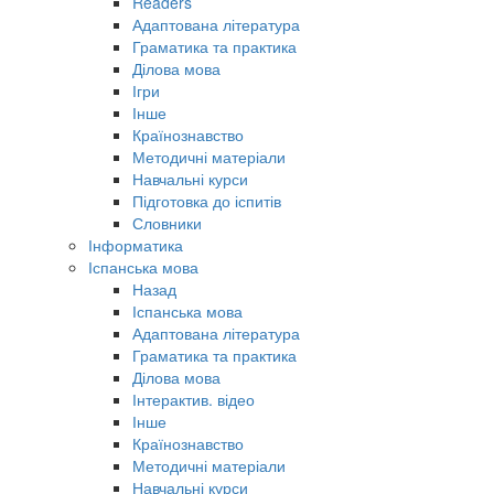
Readers
Адаптована література
Граматика та практика
Ділова мова
Ігри
Інше
Країнознавство
Методичні матеріали
Навчальні курси
Підготовка до іспитів
Словники
Інформатика
Іспанська мова
Назад
Іспанська мова
Адаптована література
Граматика та практика
Ділова мова
Інтерактив. відео
Інше
Країнознавство
Методичні матеріали
Навчальні курси