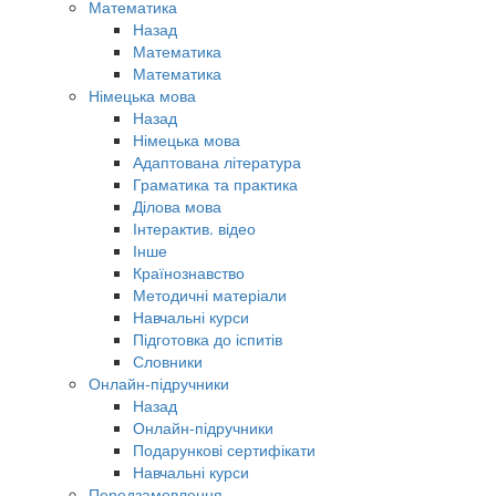
Математика
Назад
Математика
Математика
Німецька мова
Назад
Німецька мова
Адаптована література
Граматика та практика
Ділова мова
Інтерактив. відео
Інше
Країнознавство
Методичні матеріали
Навчальні курси
Підготовка до іспитів
Словники
Онлайн-підручники
Назад
Онлайн-підручники
Подарункові сертифікати
Навчальні курси
Передзамовлення