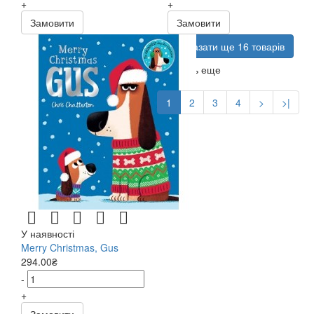
+
+
Замовити
Замовити
Показати ще 16 товарів
Показать еще
1
2
3
4
>
>|
У наявності
Merry Christmas, Gus
294.00₴
-
+