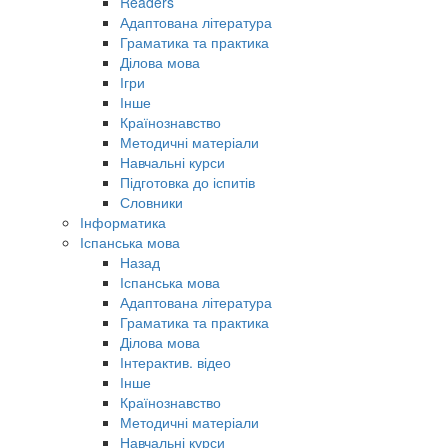
Readers
Адаптована література
Граматика та практика
Ділова мова
Ігри
Інше
Країнознавство
Методичні матеріали
Навчальні курси
Підготовка до іспитів
Словники
Інформатика
Іспанська мова
Назад
Іспанська мова
Адаптована література
Граматика та практика
Ділова мова
Інтерактив. відео
Інше
Країнознавство
Методичні матеріали
Навчальні курси