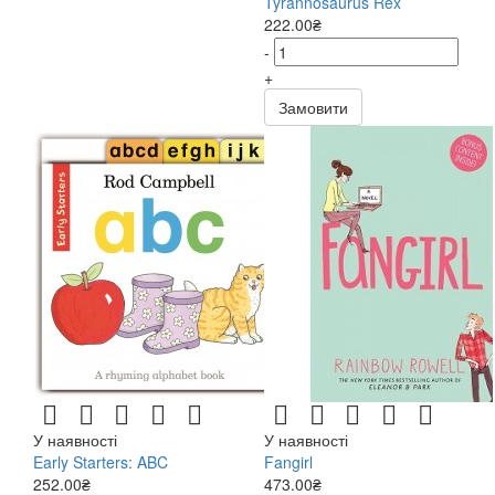
Tyrannosaurus Rex
222.00₴
-
+
Замовити
У наявності
У наявності
Early Starters: ABC
Fangirl
252.00₴
473.00₴