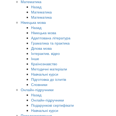
Математика
Назад
Математика
Математика
Німецька мова
Назад
Німецька мова
Адаптована література
Граматика та практика
Ділова мова
Інтерактив. відео
Інше
Країнознавство
Методичні матеріали
Навчальні курси
Підготовка до іспитів
Словники
Онлайн-підручники
Назад
Онлайн-підручники
Подарункові сертифікати
Навчальні курси
Передзамовлення