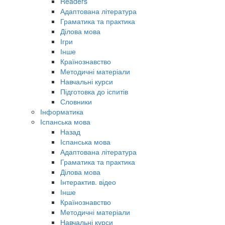
Readers
Адаптована література
Граматика та практика
Ділова мова
Ігри
Інше
Країнознавство
Методичні матеріали
Навчальні курси
Підготовка до іспитів
Словники
Інформатика
Іспанська мова
Назад
Іспанська мова
Адаптована література
Граматика та практика
Ділова мова
Інтерактив. відео
Інше
Країнознавство
Методичні матеріали
Навчальні курси