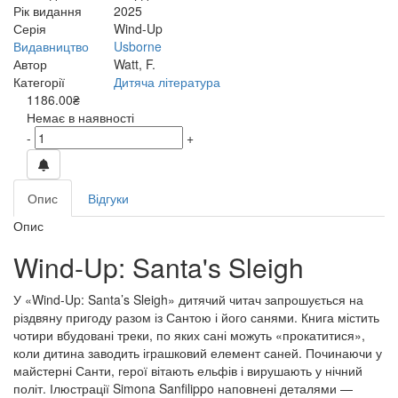
Рік видання
2025
Серія
Wind-Up
Видавництво
Usborne
Автор
Watt, F.
Категорії
Дитяча література
1186.00₴
Немає в наявності
-
+
Опис
Відгуки
Опис
Wind-Up: Santa's Sleigh
У «Wind-Up: Santa’s Sleigh» дитячий читач запрошується на
різдвяну пригоду разом із Сантою і його санями. Книга містить
чотири вбудовані треки, по яких сані можуть «прокатитися»,
коли дитина заводить іграшковий елемент саней. Починаючи у
майстерні Санти, герої вітають ельфів і вирушають у нічний
політ. Ілюстрації Simona Sanfilippo наповнені деталями —