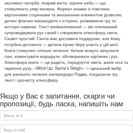
засніжені пагорби, яскраві міста, зоряне небо — що
стимулюють уяву малюка. Формат книжки із товстими
картонними сторінками та механічним елементом дозволяє
дитині фізично взаємодіяти з історією, розвиваючи гру та
моторні навички. Текст мінімалізований — він покликаний
супроводжувати рух саней і створювати атмосферу свята.
Сюжет простий: Санта має доставити подарунки, але йому
потрібна допомога — дитина ігрово бере участь у цій місії.
Книга стимулює спільне читання: батьки можуть запускати
сані, коментувати маршрути, обговорювати картинки і рух.
Атмосфера книги — це радість, передчуття свята, магія ночі та
гармонія руху. «Wind-Up: Santa’s Sleigh» — ідеальний вибір
для раннього читання напередодні Різдва, поєднуючи гру,
текст і урочисту атмосферу.
Якщо у Вас є запитання, скарги чи
пропозиції, будь ласка, напишіть нам