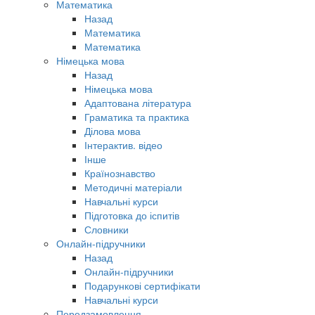
Математика
Назад
Математика
Математика
Німецька мова
Назад
Німецька мова
Адаптована література
Граматика та практика
Ділова мова
Інтерактив. відео
Інше
Країнознавство
Методичні матеріали
Навчальні курси
Підготовка до іспитів
Словники
Онлайн-підручники
Назад
Онлайн-підручники
Подарункові сертифікати
Навчальні курси
Передзамовлення