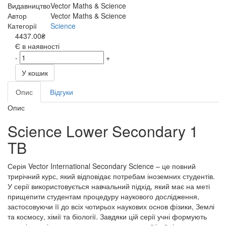
Видавництво
Vector Maths & Science
Автор
Vector Maths & Science
Категорії
Science
4437.00₴
Є в наявності
-
+
У кошик
Опис
Відгуки
Опис
Science Lower Secondary 1
TB
Серія Vector International Secondary Science – це повний
трирічний курс, який відповідає потребам іноземних студентів.
У серії використовується навчальний підхід, який має на меті
прищепити студентам процедуру наукового дослідження,
застосовуючи її до всіх чотирьох наукових основ фізики, Землі
та космосу, хімії та біології. Завдяки цій серії учні формують