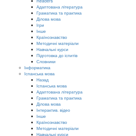
Readers
Адаптована література
Граматика та практика
Ділова мова
Ігри
Інше
Країнознавство
Методичні матеріали
Навчальні курси
Підготовка до іспитів
Словники
Інформатика
Іспанська мова
Назад
Іспанська мова
Адаптована література
Граматика та практика
Ділова мова
Інтерактив. відео
Інше
Країнознавство
Методичні матеріали
Навчальні курси