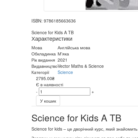
ISBN:
9786185663636
Science for Kids A TB
Характеристики
Мова
Англійська мова
Обкладинка
М'яка
Рік видання
2021
Видавництво
Vector Maths & Science
Категорії
Science
2795.00₴
Є в наявності
-
+
У кошик
Science for Kids A TB
Science for kids – це дворічний курс, який знайомить