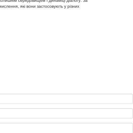
олишнім середовищем і динаміці діалогу. За
ислення, які вони застосовують у різних