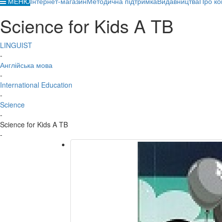
МЕНЮ
Інтернет-магазин
Методична підтримка
Видавництва
Про ко
Science for Kids A TB
LINGUIST
-
Англійська мова
-
International Education
-
Science
-
Science for Kids A TB
-