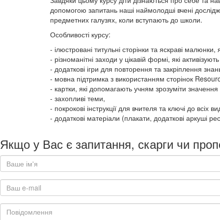
Завдяки цьому курсу діти дізнаються про себе та н
допомогою запитань наші наймолодші вчені досліджую
предметних галузях, коли вступають до школи.
Особливості курсу:
- ілюстровані титульні сторінки та яскраві малюнки, я
- різноманітні заходи у цікавій формі, які активізуют
- додаткові ігри для повторення та закріплення знан
- мовна підтримка з використанням сторінок Resourc
- картки, які допомагають учням зрозуміти значення
- захопливі теми,
- покрокові інструкції для вчителя та ключі до всіх вид
- додаткові матеріали (плакати, додаткові аркуші ре
Якщо у Вас є запитання, скарги чи проп