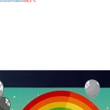
мпанію
Новини
SALE %