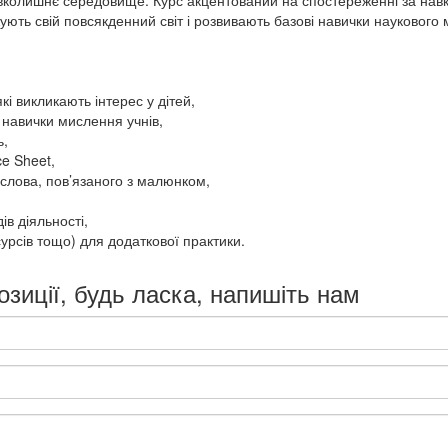
авколишнє середовище. Курс акцентований на спостереженні за навк
ть свій повсякденний світ і розвивають базові навички наукового м
кі викликають інтерес у дітей,
ь навички мислення учнів,
ь,
e Sheet,
 слова, пов’язаного з малюнком,
ів діяльності,
сурсів тощо) для додаткової практики.
озиції, будь ласка, напишіть нам