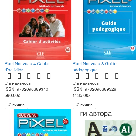
Pixel Nouveau 4 Cahier
Pixel Nouveau 3 Guide
d'activités
pédagogique
Є в наявності
Є в наявності
ISBN: 9782090389340
ISBN: 9782090389326
560.00₴
1135.00₴
У кошик
У кошик
Книги автора