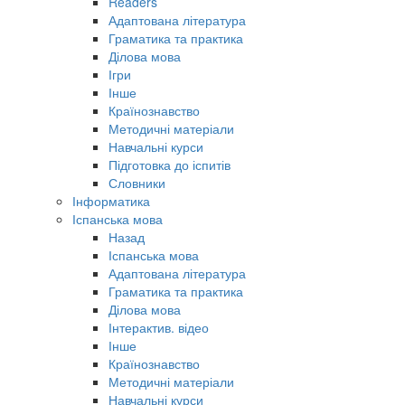
Readers
Адаптована література
Граматика та практика
Ділова мова
Ігри
Інше
Країнознавство
Методичні матеріали
Навчальні курси
Підготовка до іспитів
Словники
Інформатика
Іспанська мова
Назад
Іспанська мова
Адаптована література
Граматика та практика
Ділова мова
Інтерактив. відео
Інше
Країнознавство
Методичні матеріали
Навчальні курси