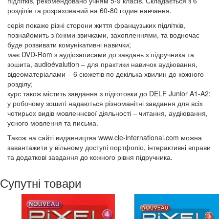
підлітків, рекомендовано учням 5-9 класів. Складається з 6
розділів та розрахований на 60-80 годин навчання.
серія покаже різні сторони життя французьких підлітків,
познайомить з їхніми звичками, захопленнями, та водночас
буде розвивати комунікативні навички;
має DVD-Rom з аудіозаписами до завдань з підручника та
зошита, audioévalution – для практики навичок аудіювання,
відеоматеріалами – 6 сюжетів по декілька хвилин до кожного
розділу;
курс також містить завдання з підготовки до DELF Junior A1-A2;
у робочому зошиті надаються різноманітні завдання для всіх
чотирьох видів мовленнєвої діяльності – читання, аудіювання,
усного мовлення та письма.
Також на сайті видавництва www.cle-international.com можна
завантажити у вільному доступі портфоліо, інтерактивні вправи
та додаткові завдання до кожного рівня підручника.
Супутні товари