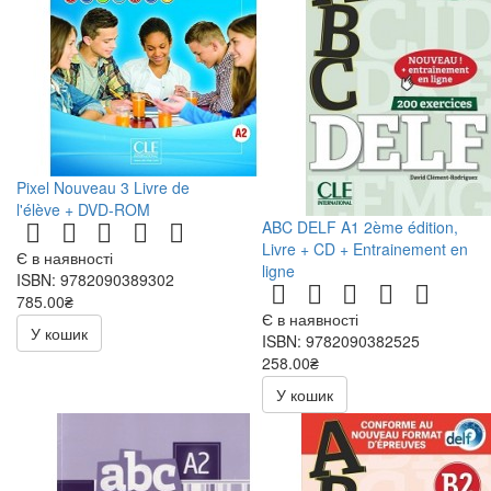
Pixel Nouveau 3 Livre de
l'élève + DVD-ROM
ABC DELF A1 2ème édition,
Livre + CD + Entrainement en
Є в наявності
ligne
ISBN: 9782090389302
785.00₴
Є в наявності
У кошик
ISBN: 9782090382525
258.00₴
516.00₴
У кошик