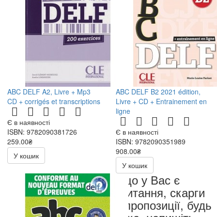
ABC DELF A2, Livre + Mp3
ABC DELF B2 2021 édition,
CD + corrigés et transcriptions
Livre + CD + Entrainement en
ligne
Є в наявності
ISBN: 9782090381726
Є в наявності
259.00₴
ISBN: 9782090351989
518.00₴
908.00₴
У кошик
У кошик
Якщо у Вас є
запитання, скарги
чи пропозиції, будь