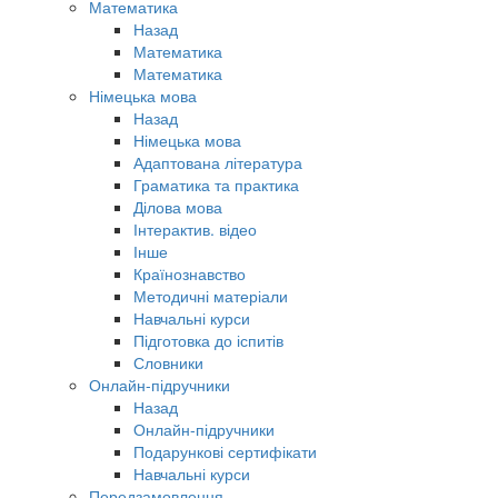
Математика
Назад
Математика
Математика
Німецька мова
Назад
Німецька мова
Адаптована література
Граматика та практика
Ділова мова
Інтерактив. відео
Інше
Країнознавство
Методичні матеріали
Навчальні курси
Підготовка до іспитів
Словники
Онлайн-підручники
Назад
Онлайн-підручники
Подарункові сертифікати
Навчальні курси
Передзамовлення