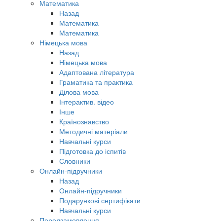
Математика
Назад
Математика
Математика
Німецька мова
Назад
Німецька мова
Адаптована література
Граматика та практика
Ділова мова
Інтерактив. відео
Інше
Країнознавство
Методичні матеріали
Навчальні курси
Підготовка до іспитів
Словники
Онлайн-підручники
Назад
Онлайн-підручники
Подарункові сертифікати
Навчальні курси
Передзамовлення