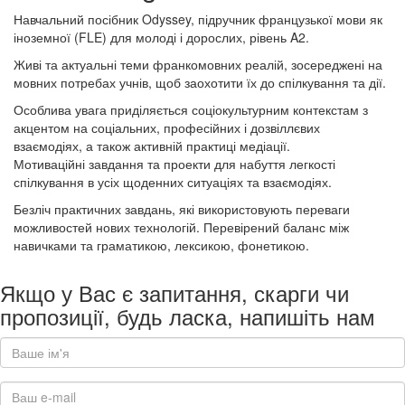
Навчальний посібник Odyssey, підручник французької мови як
іноземної (FLE) для молоді і дорослих, рівень A2.
Живі та актуальні теми франкомовних реалій, зосереджені на
мовних потребах учнів, щоб заохотити їх до спілкування та дії.
Особлива увага приділяється соціокультурним контекстам з
акцентом на соціальних, професійних і дозвіллєвих
взаємодіях, а також активній практиці медіації.
Мотиваційні завдання та проекти для набуття легкості
спілкування в усіх щоденних ситуаціях та взаємодіях.
Безліч практичних завдань, які використовують переваги
можливостей нових технологій. Перевірений баланс між
навичками та граматикою, лексикою, фонетикою.
Якщо у Вас є запитання, скарги чи
пропозиції, будь ласка, напишіть нам