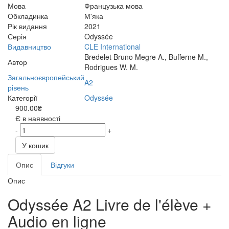
Мова
Французька мова
Обкладинка
М'яка
Рік видання
2021
Серія
Odyssée
Видавництво
CLE International
Bredelet Bruno Megre A., Bufferne M.,
Автор
Rodrigues W. M.
Загальноєвропейський
A2
рівень
Категорії
Odyssée
900.00₴
Є в наявності
-
+
У кошик
Опис
Відгуки
Опис
Odyssée A2 Livre de l'élève +
Audio en ligne