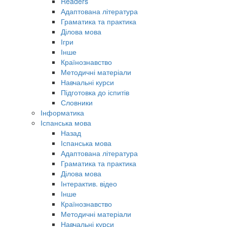
Readers
Адаптована література
Граматика та практика
Ділова мова
Ігри
Інше
Країнознавство
Методичні матеріали
Навчальні курси
Підготовка до іспитів
Словники
Інформатика
Іспанська мова
Назад
Іспанська мова
Адаптована література
Граматика та практика
Ділова мова
Інтерактив. відео
Інше
Країнознавство
Методичні матеріали
Навчальні курси