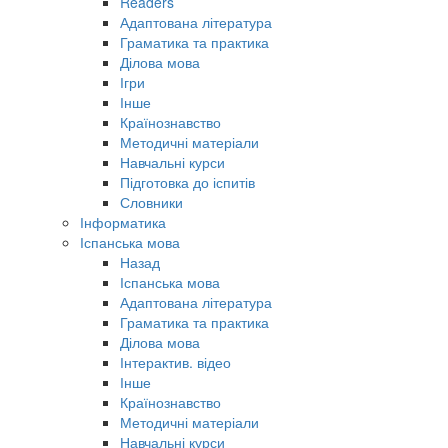
Readers
Адаптована література
Граматика та практика
Ділова мова
Ігри
Інше
Країнознавство
Методичні матеріали
Навчальні курси
Підготовка до іспитів
Словники
Інформатика
Іспанська мова
Назад
Іспанська мова
Адаптована література
Граматика та практика
Ділова мова
Інтерактив. відео
Інше
Країнознавство
Методичні матеріали
Навчальні курси