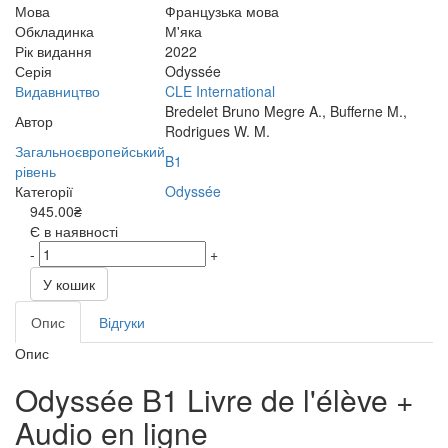
Мова
Французька мова
Обкладинка
М'яка
Рік видання
2022
Серія
Odyssée
Видавництво
CLE International
Bredelet Bruno Megre A., Bufferne M.,
Автор
Rodrigues W. M.
Загальноєвропейський
B1
рівень
Категорії
Odyssée
945.00₴
Є в наявності
-
+
У кошик
Опис
Відгуки
Опис
Odyssée B1 Livre de l'élève +
Audio en ligne