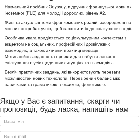
Навчальний посібник Odyssey, підручник французької мови як
іноземної (FLE) для молоді і дорослих, рівень A2.
Живі та актуальні теми франкомовних реалій, зосереджені на
мовних потребах учнів, щоб заохотити їх до спілкування та дії.
Особлива увага приділяється соціокультурним контекстам з
акцентом на соціальних, професійних і дозвіллєвих
взаємодіях, а також активній практиці медіації.
Мотиваційні завдання та проекти для набуття легкості
спілкування в усіх щоденних ситуаціях та взаємодіях.
Безліч практичних завдань, які використовують переваги
можливостей нових технологій. Перевірений баланс між
навичками та граматикою, лексикою, фонетикою.
Якщо у Вас є запитання, скарги чи
пропозиції, будь ласка, напишіть нам