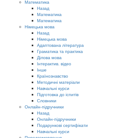
Математика
Назад
Математика
Математика
Німецька мова
Назад
Німецька мова
Адаптована література
Граматика та практика
Ділова мова
Інтерактив. відео
Інше
Країнознавство
Методичні матеріали
Навчальні курси
Підготовка до іспитів
Словники
Онлайн-підручники
Назад
Онлайн-підручники
Подарункові сертифікати
Навчальні курси
Передзамовлення