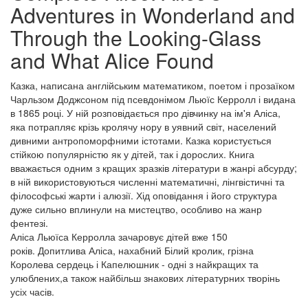
Adventures in Wonderland and
Through the Looking-Glass
and What Alice Found
Казка, написана англійським математиком, поетом і прозаїком
Чарльзом Доджсоном під псевдонімом Льюїс Керролл і видана
в 1865 році. У ній розповідається про дівчинку на ім'я Аліса,
яка потрапляє крізь кролячу нору в уявний світ, населений
дивними антропоморфними істотами. Казка користується
стійкою популярністю як у дітей, так і дорослих. Книга
вважається одним з кращих зразків літератури в жанрі абсурду;
в ній використовуються численні математичні, лінгвістичні та
філософські жарти і алюзії. Хід оповідання і його структура
дуже сильно вплинули на мистецтво, особливо на жанр
фентезі.
Аліса Льюїса Керролла зачаровує дітей вже 150
років. Допитлива Аліса, нахабний Білий кролик, грізна
Королева сердець і Капелюшник - одні з найкращих та
улюблених,а також найбільш знакових літературних творінь
усіх часів.