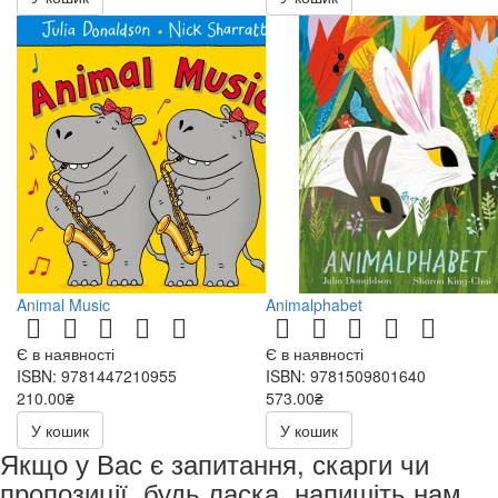
Animal Music
Animalphabet
Є в наявності
Є в наявності
ISBN: 9781447210955
ISBN: 9781509801640
210.00₴
573.00₴
У кошик
У кошик
Якщо у Вас є запитання, скарги чи
пропозиції, будь ласка, напишіть нам