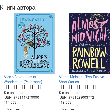
Книги автора
Alice's Adventures in
Almost Midnight: Two Festive
Wonderland [Paperback]
Short Stories
Є в наявності
Є в наявності
ISBN: 9781447279990
ISBN: 9781529003772
414.00₴
419.00₴
У кошик
У кошик