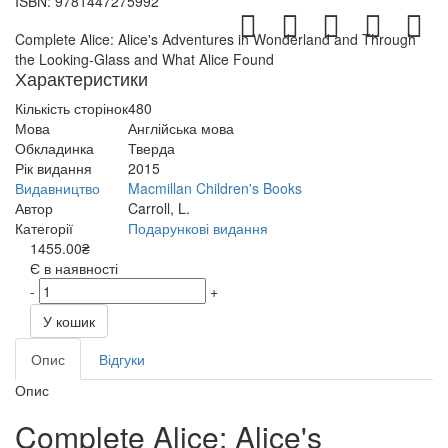
ISBN:
9781447275992
Complete Alice: Alice's Adventures in Wonderland and Through
the Looking-Glass and What Alice Found
Характеристики
Кількість сторінок
480
Мова
Англійська мова
Обкладинка
Тверда
Рік видання
2015
Видавництво
Macmillan Children's Books
Автор
Carroll, L.
Категорії
Подарункові видання
1455.00₴
Є в наявності
-
+
У кошик
Опис
Відгуки
Опис
Complete Alice: Alice's