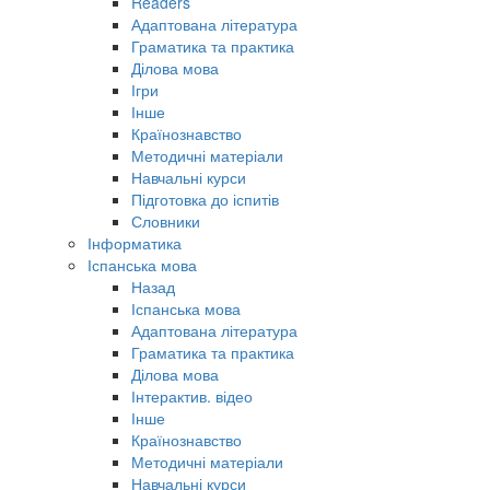
Readers
Адаптована література
Граматика та практика
Ділова мова
Ігри
Інше
Країнознавство
Методичні матеріали
Навчальні курси
Підготовка до іспитів
Словники
Інформатика
Іспанська мова
Назад
Іспанська мова
Адаптована література
Граматика та практика
Ділова мова
Інтерактив. відео
Інше
Країнознавство
Методичні матеріали
Навчальні курси