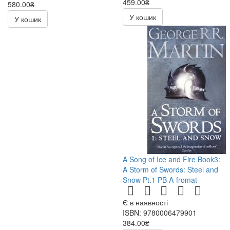
459.00₴
580.00₴
540.00₴
У кошик
У кошик
A Song of Ice and Fire Book3:
A Storm of Swords: Steel and
Snow Pt.1 PB A-fromat
Є в наявності
ISBN: 9780006479901
384.00₴