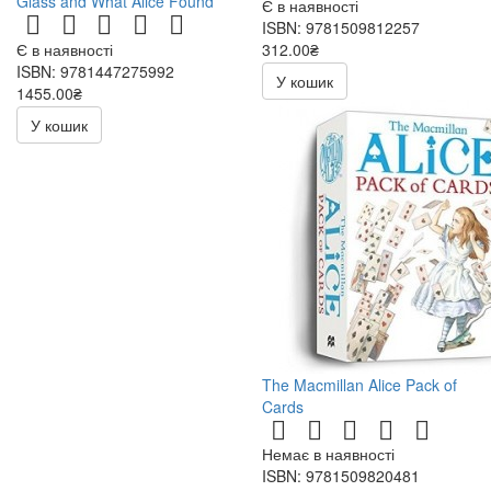
Glass and What Alice Found
Є в наявності
ISBN: 9781509812257
Є в наявності
312.00₴
ISBN: 9781447275992
У кошик
1455.00₴
У кошик
The Macmillan Alice Pack of
Cards
Немає в наявності
ISBN: 9781509820481