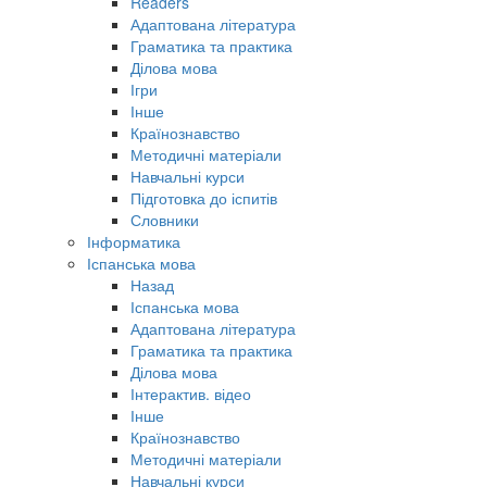
Readers
Адаптована література
Граматика та практика
Ділова мова
Ігри
Інше
Країнознавство
Методичні матеріали
Навчальні курси
Підготовка до іспитів
Словники
Інформатика
Іспанська мова
Назад
Іспанська мова
Адаптована література
Граматика та практика
Ділова мова
Інтерактив. відео
Інше
Країнознавство
Методичні матеріали
Навчальні курси