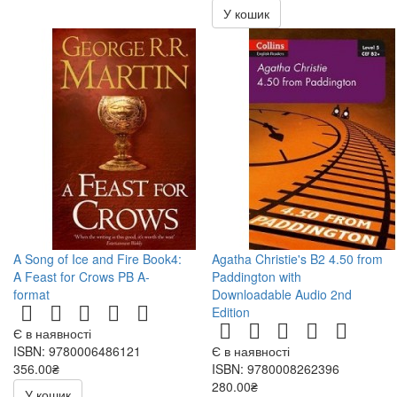
У кошик
A Song of Ice and Fire Book4:
Agatha Christie's B2 4.50 from
A Feast for Crows PB A-
Paddington with
format
Downloadable Audio 2nd
Edition
Є в наявності
ISBN: 9780006486121
Є в наявності
356.00₴
ISBN: 9780008262396
280.00₴
У кошик