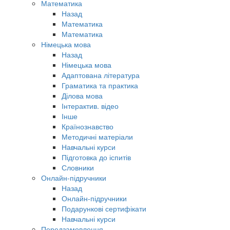
Математика
Назад
Математика
Математика
Німецька мова
Назад
Німецька мова
Адаптована література
Граматика та практика
Ділова мова
Інтерактив. відео
Інше
Країнознавство
Методичні матеріали
Навчальні курси
Підготовка до іспитів
Словники
Онлайн-підручники
Назад
Онлайн-підручники
Подарункові сертифікати
Навчальні курси
Передзамовлення