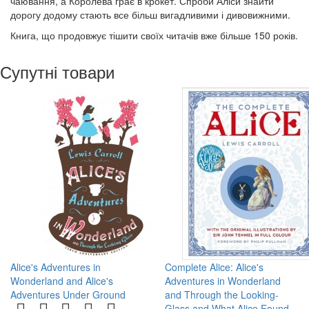
чаювання, а Королева грає в крокет. Спроби Аліси знайти
дорогу додому стають все більш вигадливими і дивовижними.
Книга, що продовжує тішити своїх читачів вже більше 150 років.
Супутні товари
Alice's Adventures in
Complete Alice: Alice's
Wonderland and Alice's
Adventures in Wonderland
Adventures Under Ground
and Through the Looking-
Glass and What Alice Found