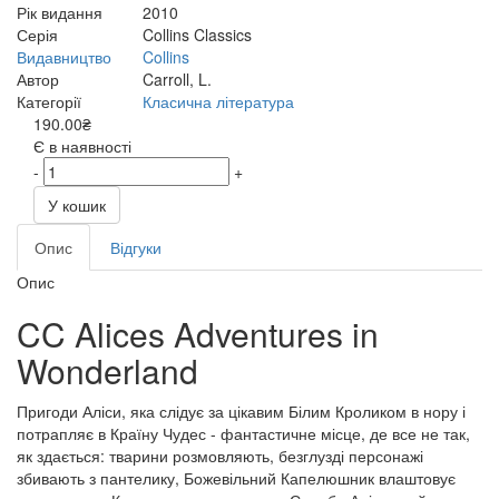
Рік видання
2010
Серія
Collins Classics
Видавництво
Collins
Автор
Carroll, L.
Категорії
Класична література
190.00₴
Є в наявності
-
+
У кошик
Опис
Відгуки
Опис
CC Alices Adventures in
Wonderland
Пригоди Аліси, яка слідує за цікавим Білим Кроликом в нору і
потрапляє в Країну Чудес - фантастичне місце, де все не так,
як здається: тварини розмовляють, безглузді персонажі
збивають з пантелику, Божевільний Капелюшник влаштовує