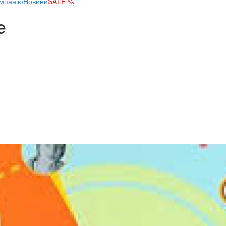
мпанію
Новини
SALE %
e