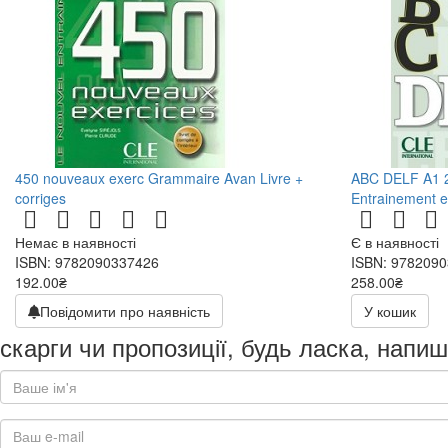
450 nouveaux exerc Grammaire Avan Livre +
ABC DELF A1 2è
corriges
Entrainement e
Немає в наявності
Є в наявності
ISBN: 9782090337426
ISBN: 978209
192.00₴
258.00₴
384.00₴
516.00₴
Повідомити про наявність
У кошик
скарги чи пропозиції, будь ласка, напиш