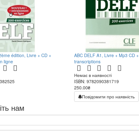
me édition, Livre + CD +
ABC DELF A1, Livre + Mp3 CD + 
n ligne
transcriptions
Немає в наявності
0382525
ISBN: 9782090381719
250.00₴
500.00₴
Повідомити про наявність
іть нам