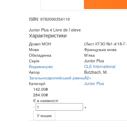
ISBN:
9782090354119
Junior Plus 4 Livre de l`eleve
Характеристики
Дозвіл МОН
(Лист ІІТЗО №1.4/18-Г-
Мова
Французька мова
Обкладинка
М'яка
Серія
Junior Plus
Видавництво
CLE International
Автор
Butzbach, M.
Загальноєвропейський рівень
A2+
Категорії
Junior Plus
142.00₴
284.00₴
Є в наявності
-
+
У кошик