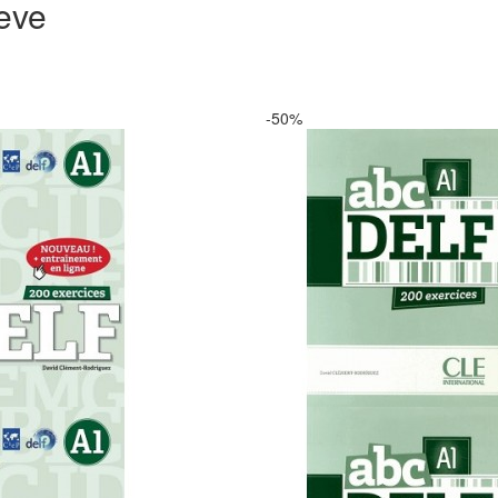
leve
-50%