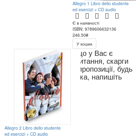
Allegro 1 Libro dello studente
ed esercizi + CD audio
Є в наявності
ISBN: 9789606632136
246.50₴
493.00₴
У кошик
Якщо у Вас є
запитання, скарги
чи пропозиції, будь
ласка, напишіть
нам
Allegro 2 Libro dello studente
ed esercizi + CD audio