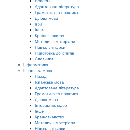
Readers
Адаптована література
Граматика та практика
Ділова мова
Ігри
Інше
Країнознавство
Методичні матеріали
Навчальні курси
Підготовка до іспитів
Словники
Інформатика
Іспанська мова
Назад
Іспанська мова
Адаптована література
Граматика та практика
Ділова мова
Інтерактив. відео
Інше
Країнознавство
Методичні матеріали
Навчальні курси