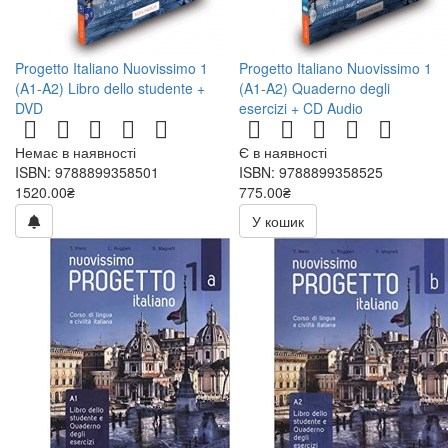
Progetto Italiano Nuovissimo 1
Progetto Italiano Nuovissimo 1
(A1-A2) Libro dello studente +
(A1-A2) Quaderno degli
DVD
esercizi + CD Audio
Немає в наявності
Є в наявності
ISBN: 9788899358501
ISBN: 9788899358525
1520.00₴
775.00₴
У кошик