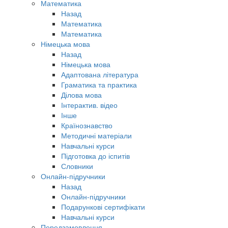
Математика
Назад
Математика
Математика
Німецька мова
Назад
Німецька мова
Адаптована література
Граматика та практика
Ділова мова
Інтерактив. відео
Інше
Країнознавство
Методичні матеріали
Навчальні курси
Підготовка до іспитів
Словники
Онлайн-підручники
Назад
Онлайн-підручники
Подарункові сертифікати
Навчальні курси
Передзамовлення