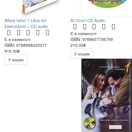
Affare fatto! 1 Libro ed
Al Circo! CD Audio
Eserciziario + CD audio
Є в наявності
Є в наявності
ISBN: 9789607706799
ISBN: 9788898433377
210.00₴
916.30₴
300.00₴
У кошик
1078.00₴
У кошик