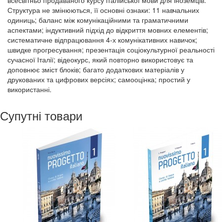
всесвітньо продаваного курсу італійської мови для іноземців.
Структура не змінюються, її основні ознаки: 11 навчальних
одиниць; баланс між комунікаційними та граматичними
аспектами; індуктивний підхід до відкриття мовних елементів;
систематичне відпрацювання 4-х комунікативних навичок;
швидке прогресування; презентація соціокультурної реальності
сучасної Італії; відеокурс, який повторно використовує та
доповнює зміст блоків; багато додаткових матеріалів у
друкованих та цифрових версіях; самооцінка; простий у
використанні.
Супутні товари