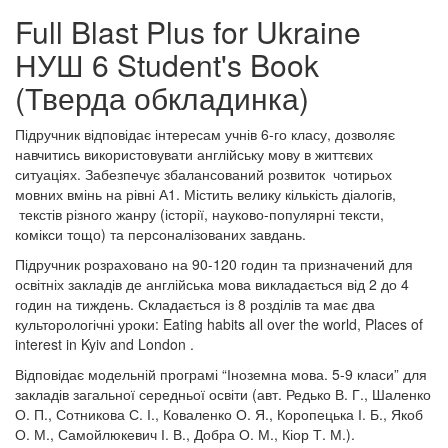
Full Blast Plus for Ukraine
НУШ 6 Student's Book
(Тверда обкладинка)
Підручник відповідає інтересам учнів 6-го класу, дозволяє
навчитись використовувати англійську мову в життєвих
ситуаціях. Забезпечує збалансований розвиток чотирьох
мовних вмінь на рівні А1. Містить велику кількість діалогів,
текстів різного жанру (історії, науково-популярні тексти,
комікси тощо) та персоналізованих завдань.
Підручник розраховано на 90-120 годин та призначений для
освітніх закладів де англійська мова викладається від 2 до 4
годин на тиждень. Складається із 8 розділів та має два
культорологічні уроки: Eating habits all over the world, Places of
interest in Kyiv and London .
Відповідає модельній програмі “Іноземна мова. 5-9 класи” для
закладів загальної середньої освіти (авт. Редько В. Г., Шаленко
О. П., Сотникова С. І., Коваленко О. Я., Коропецька І. Б., Якоб
О. М., Самойлюкевич І. В., Добра О. М., Кіор Т. М.).