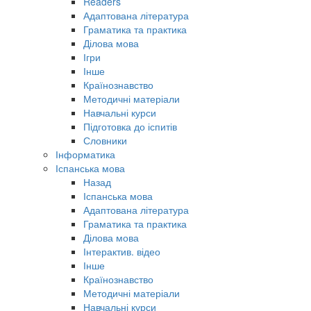
Readers
Адаптована література
Граматика та практика
Ділова мова
Ігри
Інше
Країнознавство
Методичні матеріали
Навчальні курси
Підготовка до іспитів
Словники
Інформатика
Іспанська мова
Назад
Іспанська мова
Адаптована література
Граматика та практика
Ділова мова
Інтерактив. відео
Інше
Країнознавство
Методичні матеріали
Навчальні курси