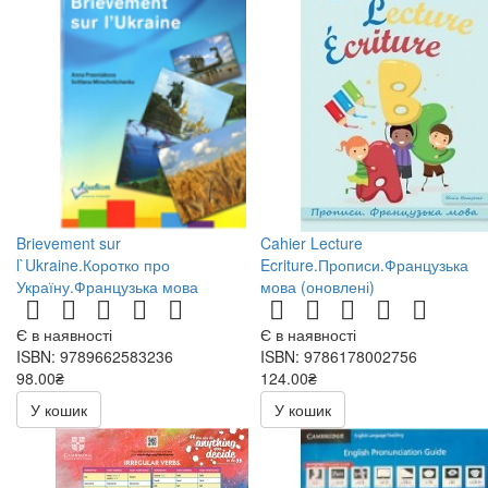
Brievement sur
Cahier Lecture
l`Ukraine.Коротко про
Ecriture.Прописи.Французька
Україну.Французька мова
мова (оновлені)
Є в наявності
Є в наявності
ISBN: 9789662583236
ISBN: 9786178002756
98.00₴
124.00₴
196.00₴
У кошик
У кошик