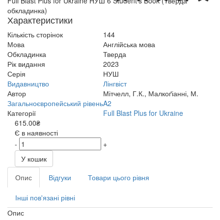
Full Blast Plus for Ukraine НУШ 6 Student's Book (Тверда
обкладинка)
Характеристики
Кількість сторінок
144
Мова
Англійська мова
Обкладинка
Тверда
Рік видання
2023
Серія
НУШ
Видавництво
Лінгвіст
Автор
Мітчелл, Г.К., Малкоґіанні, М.
Загальноєвропейський рівень
A2
Категорії
Full Blast Plus for Ukraine
615.00₴
Є в наявності
-
+
У кошик
Опис
Відгуки
Товари цього рівня
Інші пов'язані рівні
Опис