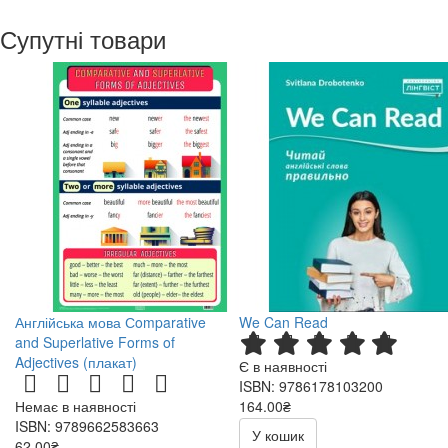
Супутні товари
Англійська мова Сomparative
We Can Read
and Superlative Forms of
Adjectives (плакат)
Є в наявності
ISBN: 9786178103200
Немає в наявності
164.00₴
ISBN: 9789662583663
У кошик
62.00₴