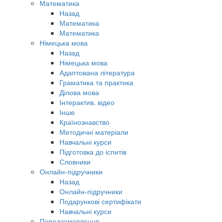
Математика
Назад
Математика
Математика
Німецька мова
Назад
Німецька мова
Адаптована література
Граматика та практика
Ділова мова
Інтерактив. відео
Інше
Країнознавство
Методичні матеріали
Навчальні курси
Підготовка до іспитів
Словники
Онлайн-підручники
Назад
Онлайн-підручники
Подарункові сертифікати
Навчальні курси
Передзамовлення