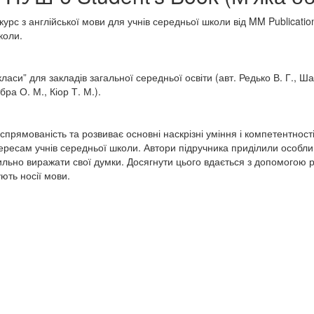
 курс з англійської мови для учнів середньої школи від MM Publicati
коли.
аси” для закладів загальної середньої освіти (авт. Редько В. Г., Ша
бра О. М., Кіор Т. М.).
спрямованість та розвиває основні наскрізні уміння і компетентності
нтересам учнів середньої школи. Автори підручника приділили особл
ильно виражати свої думки. Досягнути цього вдається з допомогою рі
ють носії мови.