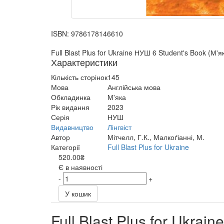
ISBN:
9786178146610
Full Blast Plus for Ukraine НУШ 6 Student's Book (М'
Характеристики
Кількість сторінок
145
Мова
Англійська мова
Обкладинка
М'яка
Рік видання
2023
Серія
НУШ
Видавництво
Лінгвіст
Автор
Мітчелл, Г.К., Малкоґіанні, М.
Категорії
Full Blast Plus for Ukraine
520.00₴
Є в наявності
-
+
У кошик
Full Blast Plus for Ukra