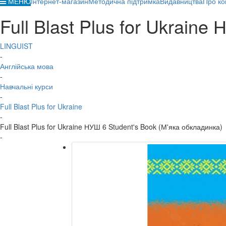
МЕНЮ
Інтернет-магазин
Методична підтримка
Видавництва
Про ко
Full Blast Plus for Ukrain
LINGUIST
-
Англійська мова
-
Навчальні курси
-
Full Blast Plus for Ukraine
-
Full Blast Plus for Ukraine НУШ 6 Student's Book (М'яка обкладинка)
-