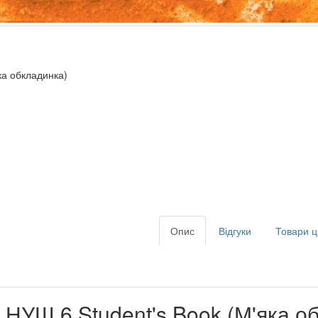
яка обкладинка)
Опис
Відгуки
Товари ц
ine НУШ 6 Student's Book (М'яка 