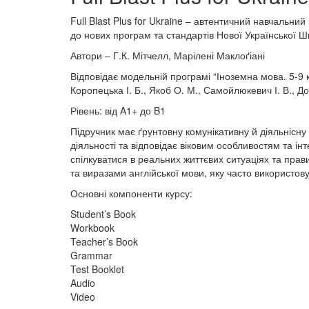
Full Blast Plus for Ukraine – автентичний навчальний
до нових програм та стандартів Нової Української Ш
Автори – Г.К. Мітчелл, Марілені Маклоґіані
Відповідає модельній програмі “Іноземна мова. 5-9 кл
Коропецька І. Б., Якоб О. М., Самойлюкевич І. В., До
Рівень: від A1+ до B1
Підручник має ґрунтовну комунікативну й діяльнісну 
діяльності та відповідає віковим особливостям та і
спілкуватися в реальних життєвих ситуаціях та прав
та виразами англійської мови, яку часто використову
Основні компоненти курсу:
Student’s Book
Workbook
Teacher’s Book
Grammar
Test Booklet
Audio
Video