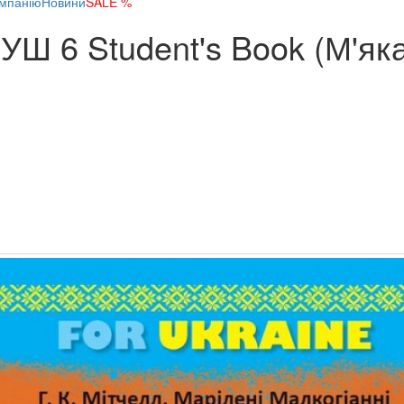
мпанію
Новини
SALE %
e НУШ 6 Student's Book (М'я