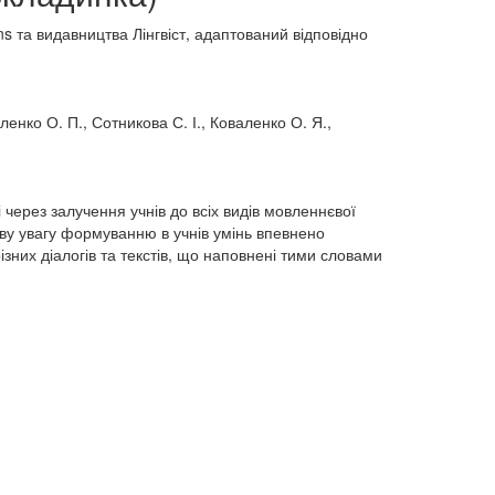
ons та видавництва Лінгвіст, адаптований відповідно
ленко О. П., Сотникова С. І., Коваленко О. Я.,
 через залучення учнів до всіх видів мовленнєвої
иву увагу формуванню в учнів умінь впевнено
зних діалогів та текстів, що наповнені тими словами