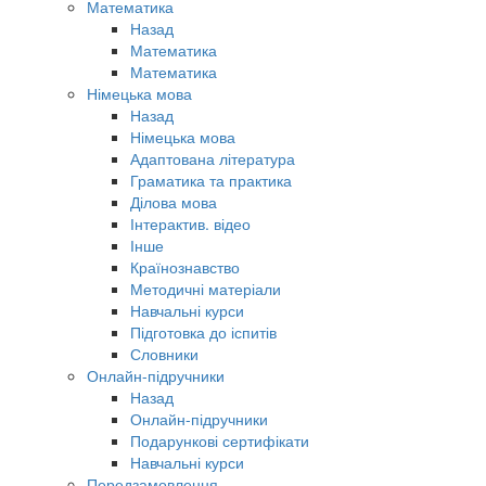
Математика
Назад
Математика
Математика
Німецька мова
Назад
Німецька мова
Адаптована література
Граматика та практика
Ділова мова
Інтерактив. відео
Інше
Країнознавство
Методичні матеріали
Навчальні курси
Підготовка до іспитів
Словники
Онлайн-підручники
Назад
Онлайн-підручники
Подарункові сертифікати
Навчальні курси
Передзамовлення