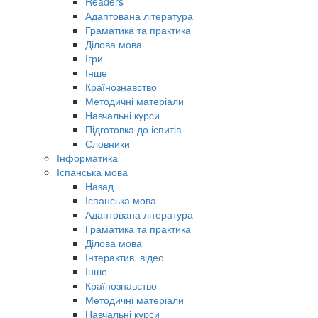
Readers
Адаптована література
Граматика та практика
Ділова мова
Ігри
Інше
Країнознавство
Методичні матеріали
Навчальні курси
Підготовка до іспитів
Словники
Інформатика
Іспанська мова
Назад
Іспанська мова
Адаптована література
Граматика та практика
Ділова мова
Інтерактив. відео
Інше
Країнознавство
Методичні матеріали
Навчальні курси