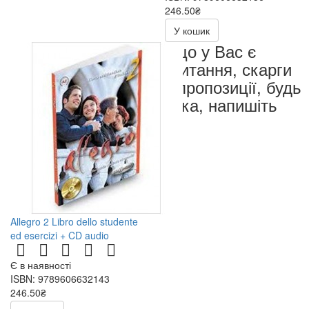
246.50₴
493.00₴
У кошик
Якщо у Вас є
запитання, скарги
чи пропозиції, будь
ласка, напишіть
нам
Allegro 2 Libro dello studente
ed esercizi + CD audio
Є в наявності
ISBN: 9789606632143
246.50₴
493.00₴