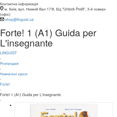
Контактна інформація
м. Київ, вул. Нижній Вал 17/8, БЦ "Unlock Podil", 3-й поверх
(офіс)
shop@linguist.ua
Forte! 1 (A1) Guida per
L'insegnante
LINGUIST
-
Розпродаж
-
Навчальні курси
-
Forte!
-
Forte! 1 (A1) Guida per L'insegnante
-