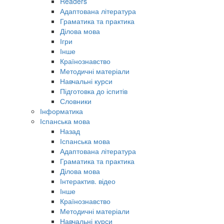
Readers
Адаптована література
Граматика та практика
Ділова мова
Ігри
Інше
Країнознавство
Методичні матеріали
Навчальні курси
Підготовка до іспитів
Словники
Інформатика
Іспанська мова
Назад
Іспанська мова
Адаптована література
Граматика та практика
Ділова мова
Інтерактив. відео
Інше
Країнознавство
Методичні матеріали
Навчальні курси