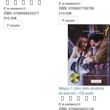
Є в наявності
Є в наявності
ISBN: 9789607706799
ISBN: 9788898433377
210.00₴
916.30₴
300.00₴
У кошик
1078.00₴
У кошик
Allegro 1 Libro dello studente
ed esercizi + CD audio
Є в наявності
ISBN: 9789606632136