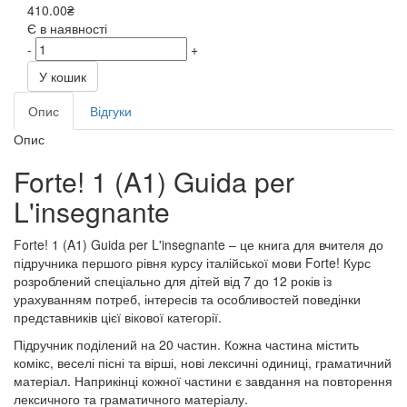
410.00₴
Є в наявності
-
+
У кошик
Опис
Відгуки
Опис
Forte! 1 (A1) Guida per
L'insegnante
Forte! 1 (A1) Guida per L'insegnante – це книга для вчителя до
підручника першого рівня курсу італійської мови Forte! Курс
розроблений спеціально для дітей від 7 до 12 років із
урахуванням потреб, інтересів та особливостей поведінки
представників цієї вікової категорії.
Підручник поділений на 20 частин. Кожна частина містить
комікс, веселі пісні та вірші, нові лексичні одиниці, граматичний
матеріал. Наприкінці кожної частини є завдання на повторення
лексичного та граматичного матеріалу.