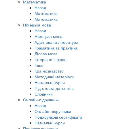
Математика
Назад
Математика
Математика
Німецька мова
Назад
Німецька мова
Адаптована література
Граматика та практика
Ділова мова
Інтерактив. відео
Інше
Країнознавство
Методичні матеріали
Навчальні курси
Підготовка до іспитів
Словники
Онлайн-підручники
Назад
Онлайн-підручники
Подарункові сертифікати
Навчальні курси
Передзамовлення