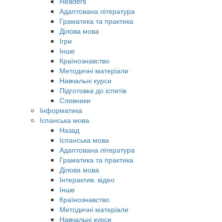
Readers
Адаптована література
Граматика та практика
Ділова мова
Ігри
Інше
Країнознавство
Методичні матеріали
Навчальні курси
Підготовка до іспитів
Словники
Інформатика
Іспанська мова
Назад
Іспанська мова
Адаптована література
Граматика та практика
Ділова мова
Інтерактив. відео
Інше
Країнознавство
Методичні матеріали
Навчальні курси