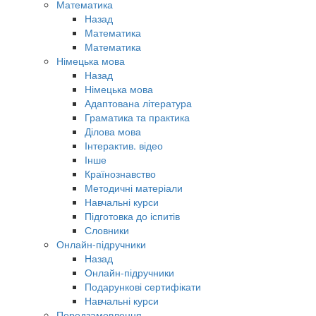
Математика
Назад
Математика
Математика
Німецька мова
Назад
Німецька мова
Адаптована література
Граматика та практика
Ділова мова
Інтерактив. відео
Інше
Країнознавство
Методичні матеріали
Навчальні курси
Підготовка до іспитів
Словники
Онлайн-підручники
Назад
Онлайн-підручники
Подарункові сертифікати
Навчальні курси
Передзамовлення