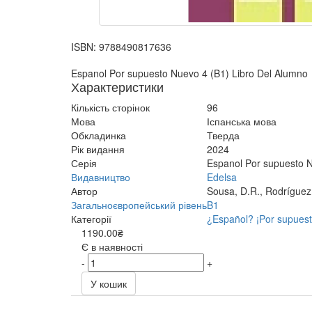
ISBN:
9788490817636
Espanol Por supuesto Nuevo 4 (B1) Libro Del Alumno
Характеристики
Кількість сторінок
96
Мова
Іспанська мова
Обкладинка
Тверда
Рік видання
2024
Серія
Espanol Por supuesto 
Видавництво
Edelsa
Автор
Sousa, D.R., Rodríguez,
Загальноєвропейський рівень
B1
Категорії
¿Español? ¡Por supues
1190.00₴
Є в наявності
-
+
У кошик