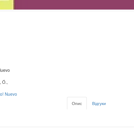
Nuevo
 Ó.,
to! Nuevo
Опис
Відгуки