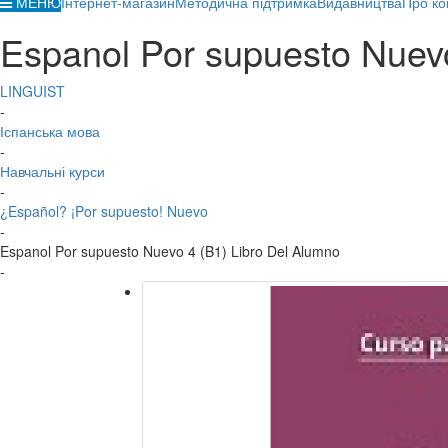
МЕНЮ
Інтернет-магазин
Методична підтримка
Видавництва
Про ко
Espanol Por supuesto Nuevo
LINGUIST
-
Іспанська мова
-
Навчальні курси
-
¿Español? ¡Por supuesto! Nuevo
-
Espanol Por supuesto Nuevo 4 (B1) Libro Del Alumno
-