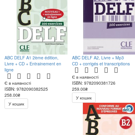
ABC DELF A1 2ème édition,
ABC DELF A2, Livre + Mp3
Livre + CD + Entrainement en
CD + corrigés et transcriptions
ligne
Є в наявності
Є в наявності
ISBN: 9782090381726
ISBN: 9782090382525
259.00₴
258.00₴
518.00₴
У кошик
516.00₴
У кошик