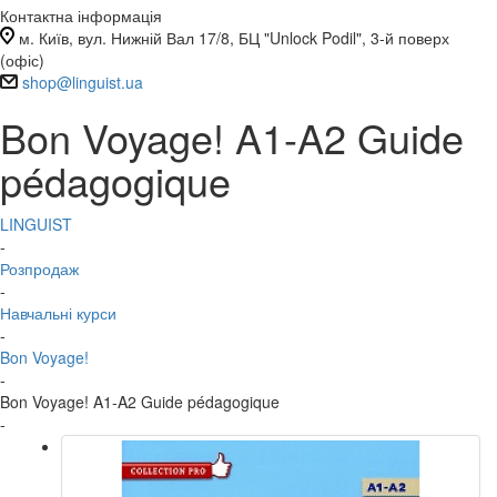
Контактна інформація
м. Київ, вул. Нижній Вал 17/8, БЦ "Unlock Podil", 3-й поверх
(офіс)
shop@linguist.ua
Bon Voyage! A1-A2 Guide
pédagogique
LINGUIST
-
Розпродаж
-
Навчальні курси
-
Bon Voyage!
-
Bon Voyage! A1-A2 Guide pédagogique
-