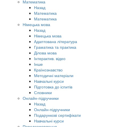
Математика
Назад
Математика
Математика
Німецька мова
Назад
Німецька мова
Адаптована література
Граматика та практика
Ділова мова
Інтерактив. відео
Інше
Країнознавство
Методичні матеріали
Навчальні курси
Підготовка до іспитів
Словники
Онлайн-підручники
Назад
Онлайн-підручники
Подарункові сертифікати
Навчальні курси
Передзамовлення