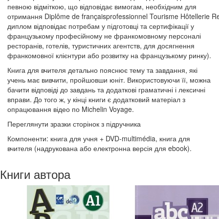
певною відміткою, що відповідає вимогам, необхідним для
отримання Diplôme de françaisprofessionnel Tourisme Hôtellerie R
диплом відповідає потребам у підготовці та сертифікації у
французькому професійному не франкомовному персоналі
ресторанів, готелів, туристичних агентств, для досягнення
франкомовної клієнтури або розвитку на французькому ринку).
Книга для вчителя детально пояснює тему та завдання, які
учень має вивчити, пройшовши юніт. Використовуючи її, можна
бачити відповіді до завдань та додаткові граматичні і лексичні
вправи. До того ж, у кінці книги є додатковий матеріал з
опрацювання відео по Michelin Voyage.
Переглянути зразки сторінок з підручника
Компоненти: книга для учня + DVD-multimédia, книга для
вчителя (надрукована або електронна версія для ebook).
Книги автора