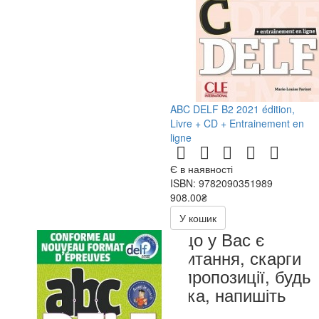
ABC DELF B2 2021 édition,
Livre + CD + Entrainement en
ligne
Є в наявності
ISBN: 9782090351989
908.00₴
У кошик
Якщо у Вас є
запитання, скарги
чи пропозиції, будь
ласка, напишіть
нам