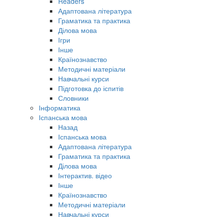
Readers
Адаптована література
Граматика та практика
Ділова мова
Ігри
Інше
Країнознавство
Методичні матеріали
Навчальні курси
Підготовка до іспитів
Словники
Інформатика
Іспанська мова
Назад
Іспанська мова
Адаптована література
Граматика та практика
Ділова мова
Інтерактив. відео
Інше
Країнознавство
Методичні матеріали
Навчальні курси