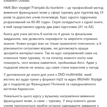
Elisabeth Dussac
НМК Bon voyage! Français du tourisme – це професійний метод
вивчення французької мови у сфері туризму для підлітків від 15
років та дорослих учнів-початківців. Курс одного підручника
розрахований на 60-80 годин. Серія складається з однієї книги,
в якій представлені одразу два рівні підготовки (А1 та А2).
Книга для учня містить 8 юнітів по 4 уроки та фінальним
завданням, яке дозволить перевірити та закріпити отримані
знання. Кожен розділ має не тільки граматичні пояснення, а й
різноманітні ситуативні вправи, які допоможуть краще
зрозуміти матеріал книги. Так як курс направлений саме на
освоєння теми туризму, то на початку кожного юніту нам
показують, чого можна навчитися, пройшовши його. Адже у
подорожі ніколи не знаєш, що саме стане корисним у нагоді.
У доповнення до книги для учня є DVD-multimédia який
містить всі аудіо-треки у форматі mp3 та відео Michelin Voyage
де є подорожі до Французької Полінезіі та середньовічного
містечка Каркассон.
Унікальність цього курсу у вузькому направленні вивчення
французької мови, а саме – туризму. У кінці кожного уроки
учням пропонується пройти останнє одинадцяте завдання з