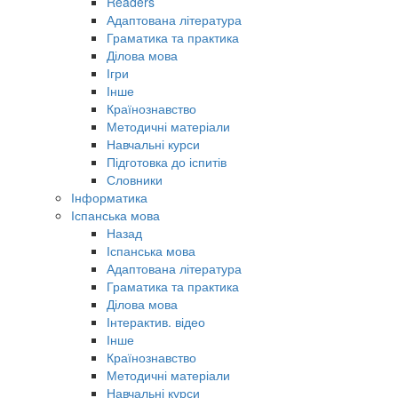
Readers
Адаптована література
Граматика та практика
Ділова мова
Ігри
Інше
Країнознавство
Методичні матеріали
Навчальні курси
Підготовка до іспитів
Словники
Інформатика
Іспанська мова
Назад
Іспанська мова
Адаптована література
Граматика та практика
Ділова мова
Інтерактив. відео
Інше
Країнознавство
Методичні матеріали
Навчальні курси