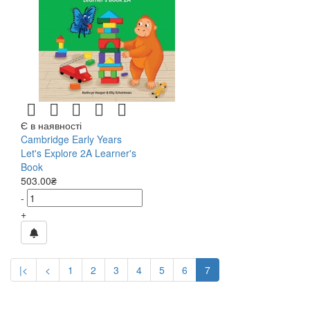
Є в наявності
Cambridge Early Years
Let's Explore 2A Learner's
Book
503.00₴
-
+
|<
<
1
2
3
4
5
6
7