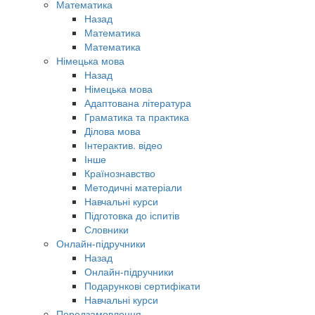
Математика
Назад
Математика
Математика
Німецька мова
Назад
Німецька мова
Адаптована література
Граматика та практика
Ділова мова
Інтерактив. відео
Інше
Країнознавство
Методичні матеріали
Навчальні курси
Підготовка до іспитів
Словники
Онлайн-підручники
Назад
Онлайн-підручники
Подарункові сертифікати
Навчальні курси
Передзамовлення