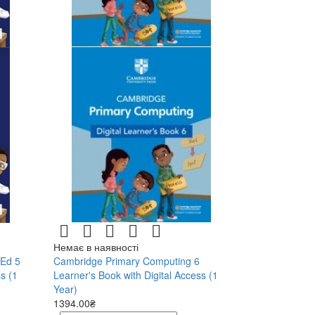
Немає в наявності
 Ed 5
Cambridge Primary Computing 6
s (1
Learner's Book with Digital Access (1
Year)
1394.00₴