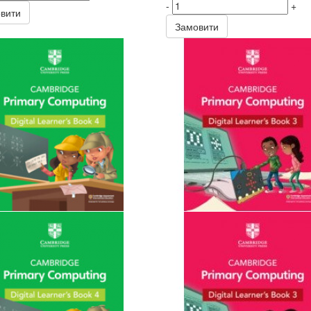
-
+
вити
Замовити