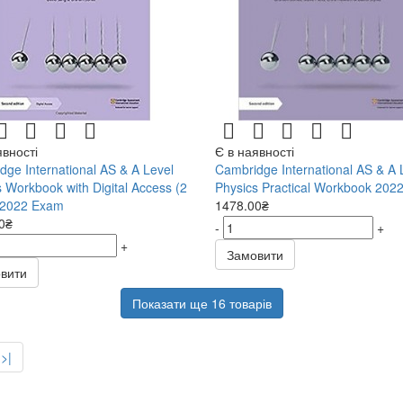
явності
Є в наявності
dge International AS & A Level
Cambridge International AS & A 
 Workbook with Digital Access (2
Physics Practical Workbook 202
 2022 Exam
1478.00₴
0₴
-
+
+
Замовити
вити
Показати ще 16 товарів
>|