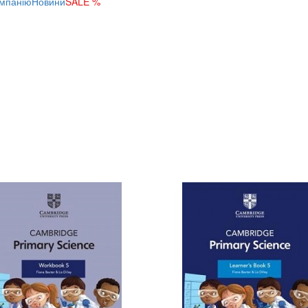
мпанію
Новини
SALE %