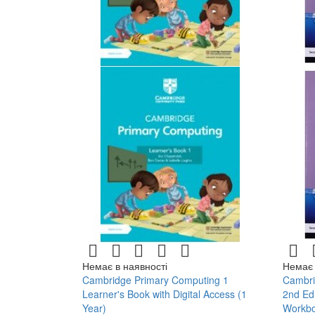
Немає в наявності
Немає 
Cambridge Primary Computing 1
Cambri
Learner's Book with Digital Access (1
2nd Ed
Year)
Workboo