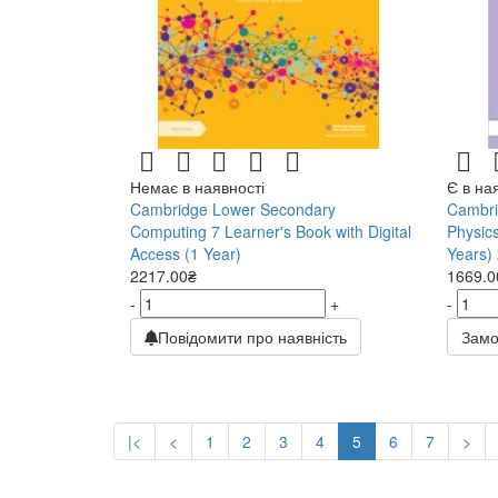
Немає в наявності
Є в на
Cambridge Lower Secondary
Cambri
Computing 7 Learner's Book with Digital
Physics
Access (1 Year)
Years)
2217.00₴
1669.0
-
+
-
Повідомити про наявність
Замо
|<
<
1
2
3
4
5
6
7
>