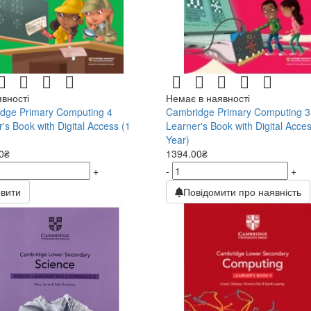
явності
Немає в наявності
dge Primary Computing 4
Cambridge Primary Computing 3
's Book with Digital Access (1
Learner's Book with Digital Acces
Year)
0₴
1394.00₴
+
-
+
вити
Повідомити про наявність