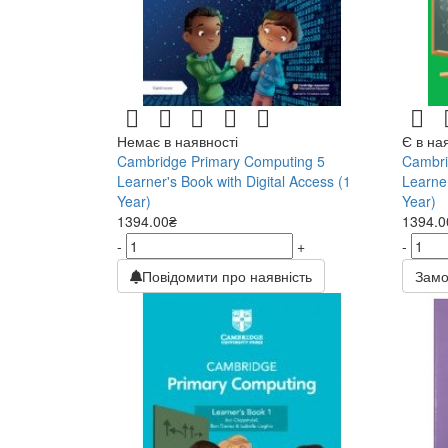
Немає в наявності
Є в на
Cambridge Primary Computing 5
Cambri
Learner's Book with Digital Access (1
Learner
Year)
Year)
1394.00₴
1394.0
-
+
-
Повідомити про наявність
Замо