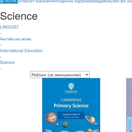
МЕНЮ
Інтернет-магазин
Методична підтримка
Видавництва
Про ко
Science
LINGUIST
-
Англійська мова
-
International Education
-
Science
-