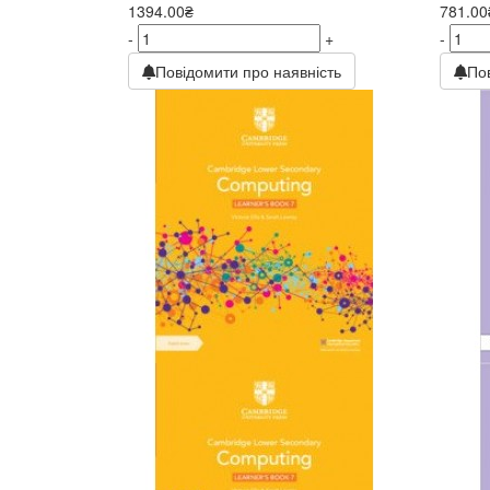
1394.00₴
781.00
-
+
-
Повідомити про наявність
По