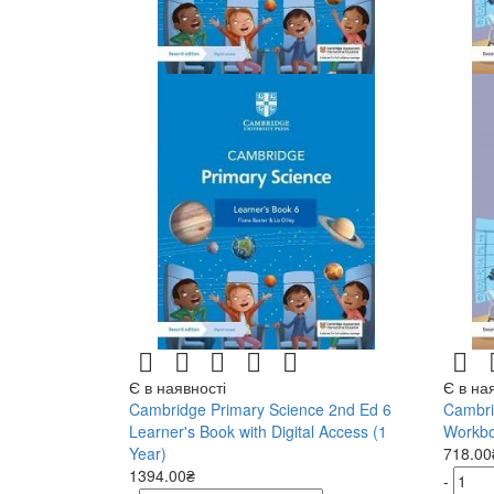
Є в наявності
Є в на
Cambridge Primary Science 2nd Ed 6
Cambri
Learner's Book with Digital Access (1
Workboo
Year)
718.00
1394.00₴
-