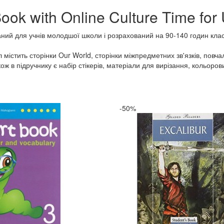
ook with Online Culture Time for
аний для учнів молодшої школи і розрахований на 90-140 годин кла
 містить сторінки Our World, сторінки міжпредметних зв'язків, повчальн
ж в підручнику є набір стікерів, матеріали для вирізання, кольоров
-50%