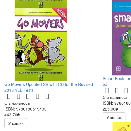
Smart Book for
Go Movers Updated SB with CD for the Revised
SJ
2018 YLE Tests
Є в наявності
Є в наявності
ISBN: 978618
ISBN: 9786180519433
225.00₴
443.70₴
У кошик
522.00₴
У кошик