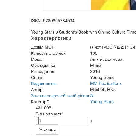
ISBN:
9789605734534
Young Stars 3 Student's Book with Online Culture Time
Характеристики
Дозвіл МОН
(Лист ІМЗО №22.1/12-Г
Кількість сторінок
103
Мова
Англійська мова
Обкладинка
М'яка
Рік видання
2016
Серія
Young Stars
Видавництво
MM Publications
Автор
Mitchell, H.Q.
Загальноєвропейський рівень
A1
Категорії
Young Stars
431.00₴
Є в наявності
-
+
У кошик