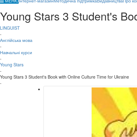
МЕНЮ
Інтернет-магазин
Методична підтримка
Видавництва
Про ко
Young Stars 3 Student's Boo
LINGUIST
-
Англійська мова
-
Навчальні курси
-
Young Stars
-
Young Stars 3 Student's Book with Online Culture Time for Ukraine
-