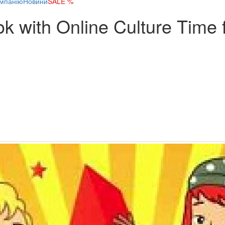
мпанію
Новини
SALE %
k with Online Culture Time 