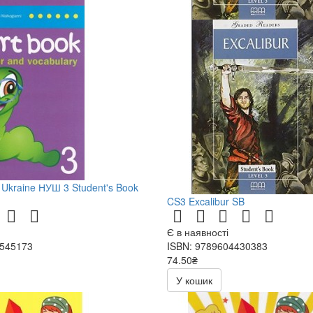
 Ukraine НУШ 3 Student's Book
CS3 Excalibur SB
Є в наявності
0545173
ISBN: 9789604430383
74.50₴
149.00₴
У кошик