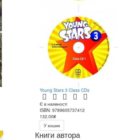
Young Stars 3 Class CDs
Є в наявності
ISBN: 9789605737412
132.00₴
264.00₴
У кошик
Книги автора