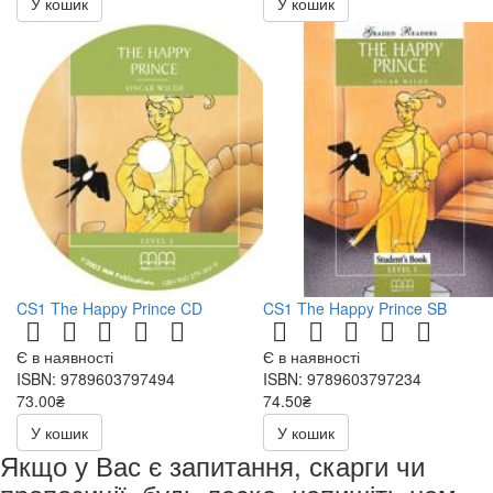
У кошик
У кошик
CS1 The Happy Prince CD
CS1 The Happy Prince SB
Є в наявності
Є в наявності
ISBN: 9789603797494
ISBN: 9789603797234
73.00₴
74.50₴
146.00₴
149.00₴
У кошик
У кошик
Якщо у Вас є запитання, скарги чи