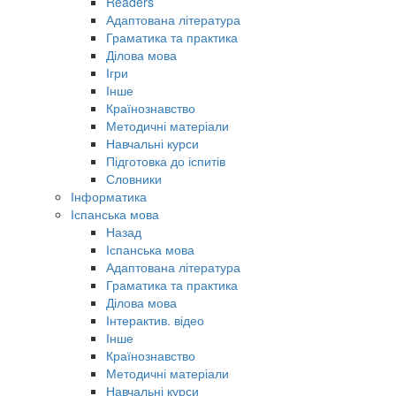
Readers
Адаптована література
Граматика та практика
Ділова мова
Ігри
Інше
Країнознавство
Методичні матеріали
Навчальні курси
Підготовка до іспитів
Словники
Інформатика
Іспанська мова
Назад
Іспанська мова
Адаптована література
Граматика та практика
Ділова мова
Інтерактив. відео
Інше
Країнознавство
Методичні матеріали
Навчальні курси