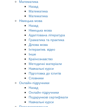
Математика
Назад
Математика
Математика
Німецька мова
Назад
Німецька мова
Адаптована література
Граматика та практика
Ділова мова
Інтерактив. відео
Інше
Країнознавство
Методичні матеріали
Навчальні курси
Підготовка до іспитів
Словники
Онлайн-підручники
Назад
Онлайн-підручники
Подарункові сертифікати
Навчальні курси
Передзамовлення