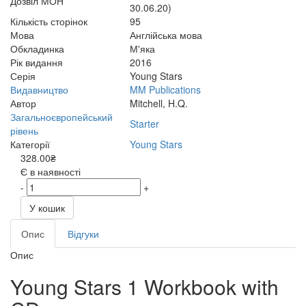
Дозвіл МОН
30.06.20)
Кількість сторінок
95
Мова
Англійська мова
Обкладинка
М'яка
Рік видання
2016
Серія
Young Stars
Видавництво
MM Publications
Автор
Mitchell, H.Q.
Загальноєвропейський
Starter
рівень
Категорії
Young Stars
328.00₴
Є в наявності
-
+
У кошик
Опис
Відгуки
Опис
Young Stars 1 Workbook with