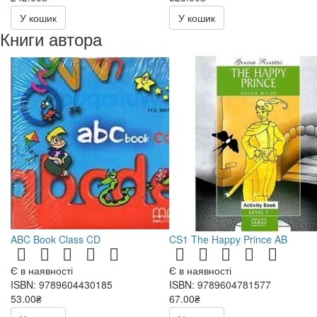
484.00₴
У кошик
У кошик
Книги автора
ABC Book Class CD
CS1 The Happy Prince AB
Є в наявності
Є в наявності
ISBN: 9789604430185
ISBN: 9789604781577
53.00₴
67.00₴
106.00₴
134.00₴