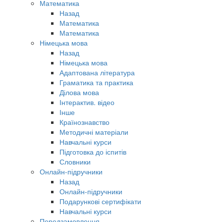
Математика
Назад
Математика
Математика
Німецька мова
Назад
Німецька мова
Адаптована література
Граматика та практика
Ділова мова
Інтерактив. відео
Інше
Країнознавство
Методичні матеріали
Навчальні курси
Підготовка до іспитів
Словники
Онлайн-підручники
Назад
Онлайн-підручники
Подарункові сертифікати
Навчальні курси
Передзамовлення