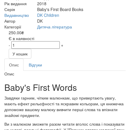
Рік видання
2018
Серія
Baby's First Board Books
Видавництво
DK Children
Автор
DK
Категорії
Дитяча література
250.00₴
Є в наявності
-
+
У кошик
Опис
Відгуки
Опис
Baby's First Words
Завдяки гарним, чітким малюнкам, що привертають увагу,
мають ефект рельєфності та яскравим кольорам, ця книжечка
допоможе вашому малюку вивчити перші слова та впізнати
знайомі предмети.
Ви з малюком зможете разом читати вголос слова і показувати
на чудові, реальні фотографії. У "Перших словах малюка" ваш