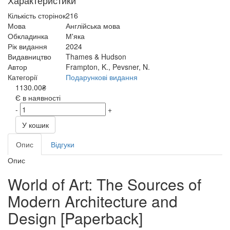
Характеристики
Кількість сторінок
216
Мова
Англійська мова
Обкладинка
М'яка
Рік видання
2024
Видавництво
Thames & Hudson
Автор
Frampton, K., Pevsner, N.
Категорії
Подарункові видання
1130.00₴
Є в наявності
-
+
У кошик
Опис
Відгуки
Опис
World of Art: The Sources of
Modern Architecture and
Design [Paperback]