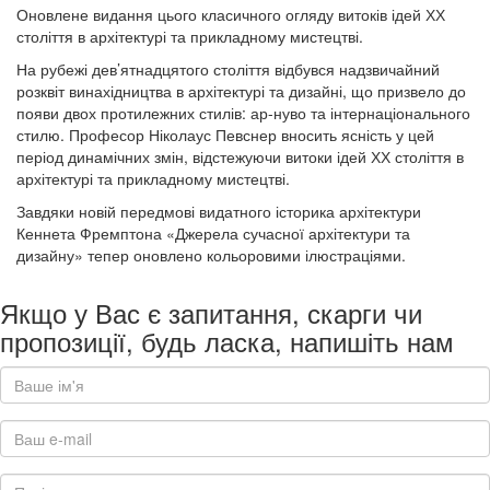
Оновлене видання цього класичного огляду витоків ідей ХХ
століття в архітектурі та прикладному мистецтві.
На рубежі дев’ятнадцятого століття відбувся надзвичайний
розквіт винахідництва в архітектурі та дизайні, що призвело до
появи двох протилежних стилів: ар-нуво та інтернаціонального
стилю. Професор Ніколаус Певснер вносить ясність у цей
період динамічних змін, відстежуючи витоки ідей ХХ століття в
архітектурі та прикладному мистецтві.
Завдяки новій передмові видатного історика архітектури
Кеннета Фремптона «Джерела сучасної архітектури та
дизайну» тепер оновлено кольоровими ілюстраціями.
Якщо у Вас є запитання, скарги чи
пропозиції, будь ласка, напишіть нам