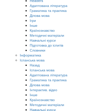
Readers
Адаптована література
Граматика та практика
Ділова мова
Ігри
Інше
Країнознавство
Методичні матеріали
Навчальні курси
Підготовка до іспитів
Словники
Інформатика
Іспанська мова
Назад
Іспанська мова
Адаптована література
Граматика та практика
Ділова мова
Інтерактив. відео
Інше
Країнознавство
Методичні матеріали
Навчальні курси