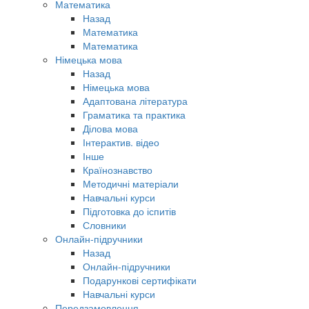
Математика
Назад
Математика
Математика
Німецька мова
Назад
Німецька мова
Адаптована література
Граматика та практика
Ділова мова
Інтерактив. відео
Інше
Країнознавство
Методичні матеріали
Навчальні курси
Підготовка до іспитів
Словники
Онлайн-підручники
Назад
Онлайн-підручники
Подарункові сертифікати
Навчальні курси
Передзамовлення