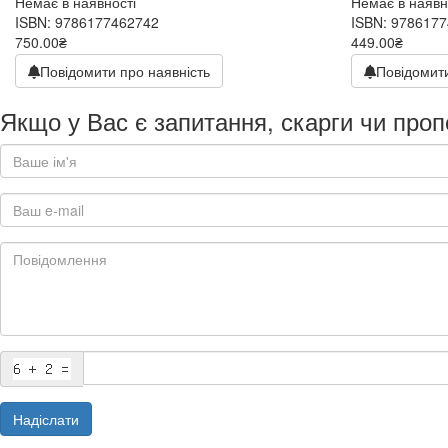
Немає в наявності
Немає в наявн
ISBN: 9786177462742
ISBN: 978617
750.00₴
449.00₴
Повідомити про наявність
Повідомити
Якщо у Вас є запитання, скарги чи проп
Надіслати