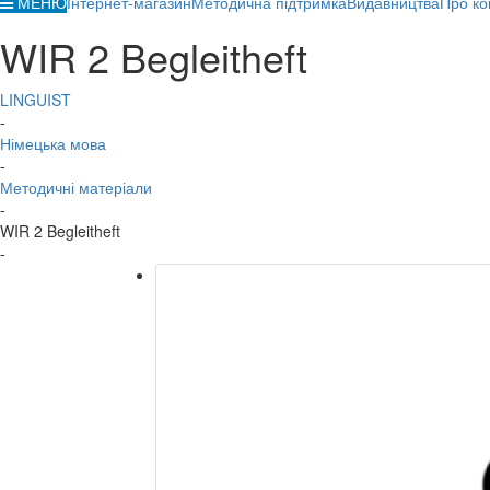
МЕНЮ
Інтернет-магазин
Методична підтримка
Видавництва
Про ко
WIR 2 Begleitheft
LINGUIST
-
Німецька мова
-
Методичні матеріали
-
WIR 2 Begleitheft
-