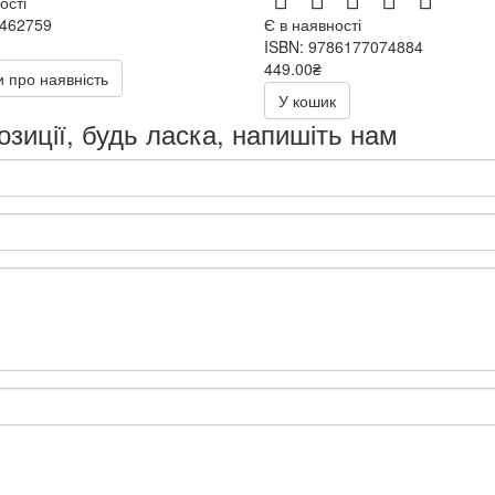
ості
7462759
Є в наявності
ISBN: 9786177074884
449.00₴
 про наявність
У кошик
озиції, будь ласка, напишіть нам