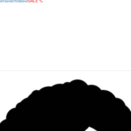
мпанію
Новини
SALE %