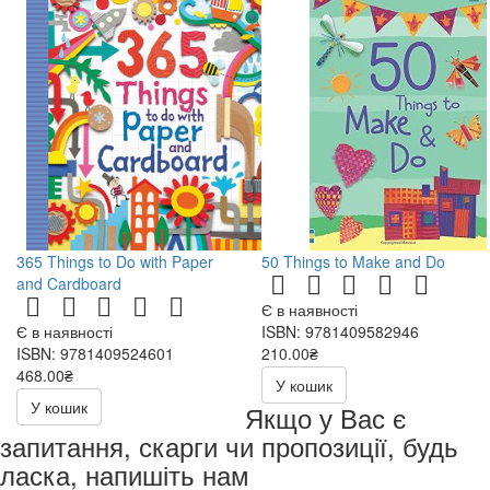
365 Things to Do with Paper
50 Things to Make and Do
and Cardboard
Є в наявності
Є в наявності
ISBN: 9781409582946
ISBN: 9781409524601
210.00₴
468.00₴
У кошик
У кошик
Якщо у Вас є
запитання, скарги чи пропозиції, будь
ласка, напишіть нам