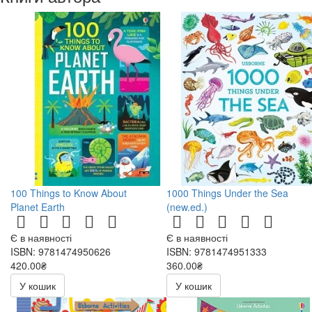
100 Things to Know About
1000 Things Under the Sea
Planet Earth
(new.ed.)
Є в наявності
Є в наявності
ISBN: 9781474950626
ISBN: 9781474951333
420.00₴
360.00₴
У кошик
У кошик