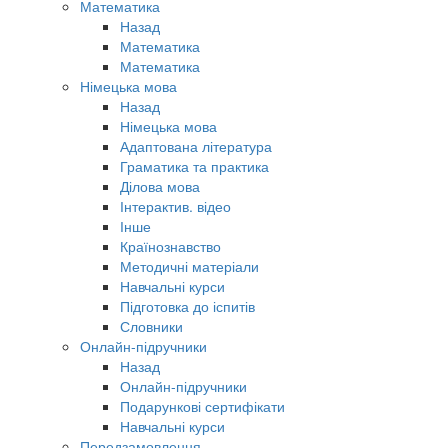
Математика
Назад
Математика
Математика
Німецька мова
Назад
Німецька мова
Адаптована література
Граматика та практика
Ділова мова
Інтерактив. відео
Інше
Країнознавство
Методичні матеріали
Навчальні курси
Підготовка до іспитів
Словники
Онлайн-підручники
Назад
Онлайн-підручники
Подарункові сертифікати
Навчальні курси
Передзамовлення