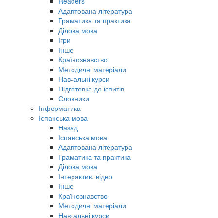
Readers
Адаптована література
Граматика та практика
Ділова мова
Ігри
Інше
Країнознавство
Методичні матеріали
Навчальні курси
Підготовка до іспитів
Словники
Інформатика
Іспанська мова
Назад
Іспанська мова
Адаптована література
Граматика та практика
Ділова мова
Інтерактив. відео
Інше
Країнознавство
Методичні матеріали
Навчальні курси