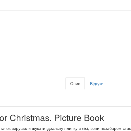
Опис
Відгуки
or Christmas. Picture Book
П’ятачок вирушили шукати ідеальну ялинку в лісі, вони незабаром с