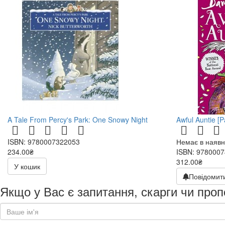
A Tale From Percy's Park: One Snowy Night
Awful Auntie [
ISBN: 9780007322053
Немає в наявн
234.00₴
ISBN: 978000
312.00₴
У кошик
Повідомити
Якщо у Вас є запитання, скарги чи проп