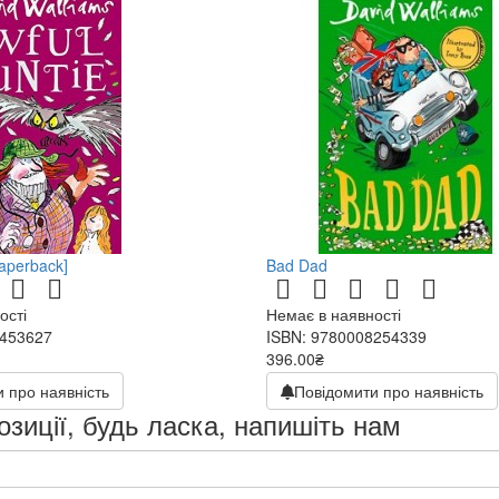
Paperback]
Bad Dad
ості
Немає в наявності
7453627
ISBN: 9780008254339
396.00₴
 про наявність
Повідомити про наявність
озиції, будь ласка, напишіть нам