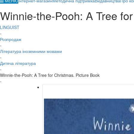
МЕНЮ
Інтернет-магазин
Методична підтримка
Видавництва
Про ко
Winnie-the-Pooh: A Tree for
LINGUIST
-
Розпродаж
-
Література іноземними мовами
-
Дитяча література
-
Winnie-the-Pooh: A Tree for Christmas. Picture Book
-