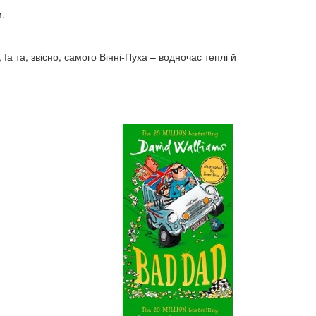
м.
Іа та, звісно, самого Вінні-Пуха – водночас теплі й