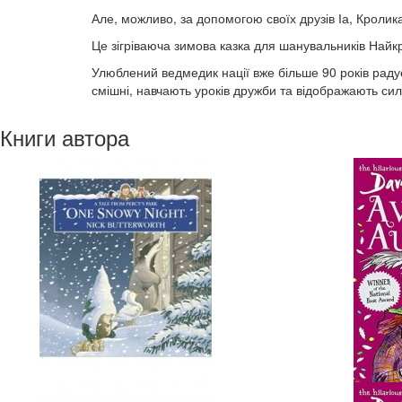
Але, можливо, за допомогою своїх друзів Іа, Кролик
Це зігріваюча зимова казка для шанувальників Найк
Улюблений ведмедик нації вже більше 90 років радує п
смішні, навчають уроків дружби та відображають сил
Книги автора