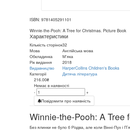
ISBN:
9781405291101
Winnie-the-Pooh: A Tree for Christmas. Picture Book
Характеристики
Кількість сторінок
32
Мова
Англійська мова
Обкладинка
М'яка
Рік видання
2018
Видавництво
HarperCollins Children's Books
Категорії
Дитяча література
216.00₴
Немає в наявності
-
+
Повідомити про наявність
Winnie-the-Pooh: A Tree f
Без ялинки не було б Різдва, але коли Вінні-Пух і 