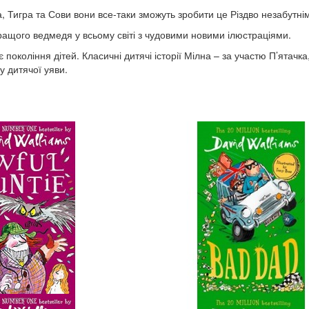
а, Тигра та Сови вони все-таки зможуть зробити це Різдво незабутні
ращого ведмедя у всьому світі з чудовими новими ілюстраціями.
окоління дітей. Класичні дитячі історії Мілна – за участю П’ятачка, 
у дитячої уяви.