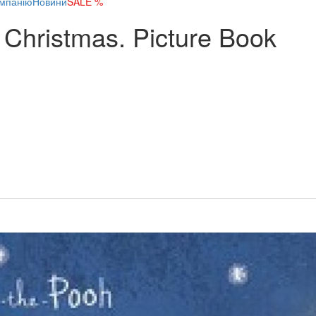
мпанію
Новини
SALE %
 Christmas. Picture Book