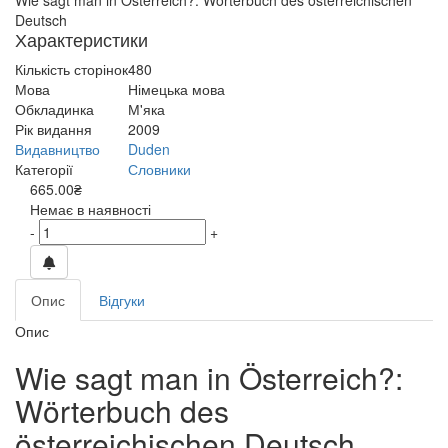
Wie sagt man in Österreich?: Wörterbuch des österreichischen
Deutsch
Характеристики
Кількість сторінок
480
Мова
Німецька мова
Обкладинка
М'яка
Рік видання
2009
Видавництво
Duden
Категорії
Словники
665.00₴
Немає в наявності
-
+
Опис
Відгуки
Опис
Wie sagt man in Österreich?:
Wörterbuch des
österreichischen Deutsch