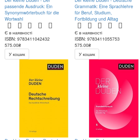
Der kleine Duden - Der
Der kleine Duden - Deutsche
passende Ausdruck: Ein
Grammatik: Eine Sprachlehre
Synonymwörterbuch für die
für Beruf, Studium,
Wortwahl
Fortbildung und Alltag
Є в наявності
Є в наявності
ISBN: 9783411042432
ISBN: 9783411055753
575.00₴
575.00₴
У кошик
У кошик