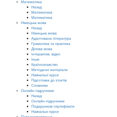
Математика
Назад
Математика
Математика
Німецька мова
Назад
Німецька мова
Адаптована література
Граматика та практика
Ділова мова
Інтерактив. відео
Інше
Країнознавство
Методичні матеріали
Навчальні курси
Підготовка до іспитів
Словники
Онлайн-підручники
Назад
Онлайн-підручники
Подарункові сертифікати
Навчальні курси
Передзамовлення