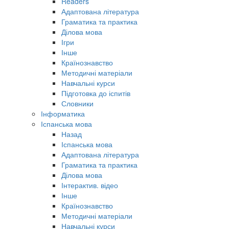
Readers
Адаптована література
Граматика та практика
Ділова мова
Ігри
Інше
Країнознавство
Методичні матеріали
Навчальні курси
Підготовка до іспитів
Словники
Інформатика
Іспанська мова
Назад
Іспанська мова
Адаптована література
Граматика та практика
Ділова мова
Інтерактив. відео
Інше
Країнознавство
Методичні матеріали
Навчальні курси