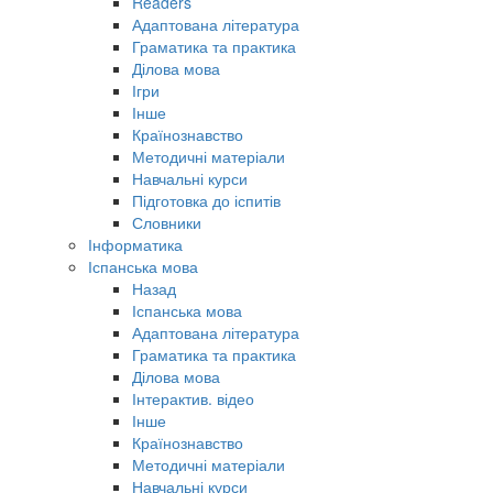
Readers
Адаптована література
Граматика та практика
Ділова мова
Ігри
Інше
Країнознавство
Методичні матеріали
Навчальні курси
Підготовка до іспитів
Словники
Інформатика
Іспанська мова
Назад
Іспанська мова
Адаптована література
Граматика та практика
Ділова мова
Інтерактив. відео
Інше
Країнознавство
Методичні матеріали
Навчальні курси