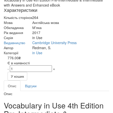
Vocabulary in Use 4th Edition Pre-Intermediate & Intermediate
with Answers and Enhanced eBook
Характеристики
Кількість сторінок
264
Мова
Англійська мова
Обкладинка
М'яка
Рік видання
2017
Серія
in Use
Видавництво
Cambridge University Press
Автор
Redman, S.
Категорії
in Use
776.00₴
Є в наявності
-
+
У кошик
Опис
Відгуки
Опис
Vocabulary in Use 4th Edition