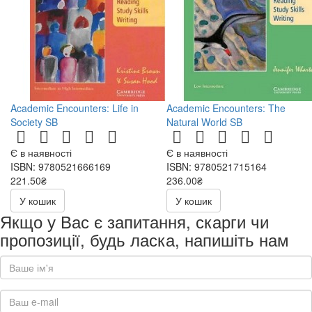
Academic Encounters: Life in
Academic Encounters: The
Society SB
Natural World SB
Є в наявності
Є в наявності
ISBN: 9780521666169
ISBN: 9780521715164
221.50₴
236.00₴
443.00₴
472.00₴
У кошик
У кошик
Якщо у Вас є запитання, скарги чи
пропозиції, будь ласка, напишіть нам