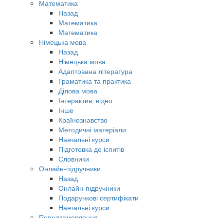
Математика
Назад
Математика
Математика
Німецька мова
Назад
Німецька мова
Адаптована література
Граматика та практика
Ділова мова
Інтерактив. відео
Інше
Країнознавство
Методичні матеріали
Навчальні курси
Підготовка до іспитів
Словники
Онлайн-підручники
Назад
Онлайн-підручники
Подарункові сертифікати
Навчальні курси
Передзамовлення