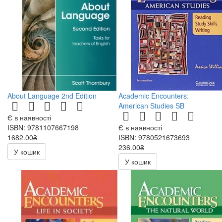
About Language 2nd Edition
Academic Encounters:
American Studies SB
Є в наявності
ISBN: 9781107667198
Є в наявності
1682.00₴
ISBN: 9780521673693
236.00₴
У кошик
472.00₴
У кошик