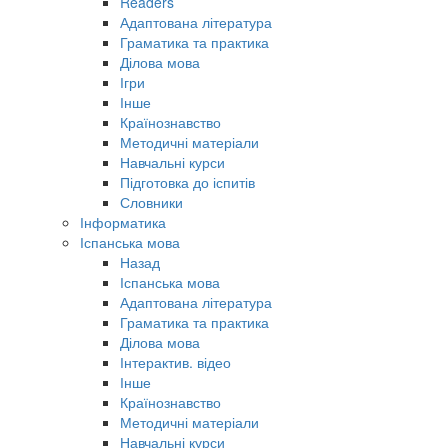
Readers
Адаптована література
Граматика та практика
Ділова мова
Ігри
Інше
Країнознавство
Методичні матеріали
Навчальні курси
Підготовка до іспитів
Словники
Інформатика
Іспанська мова
Назад
Іспанська мова
Адаптована література
Граматика та практика
Ділова мова
Інтерактив. відео
Інше
Країнознавство
Методичні матеріали
Навчальні курси