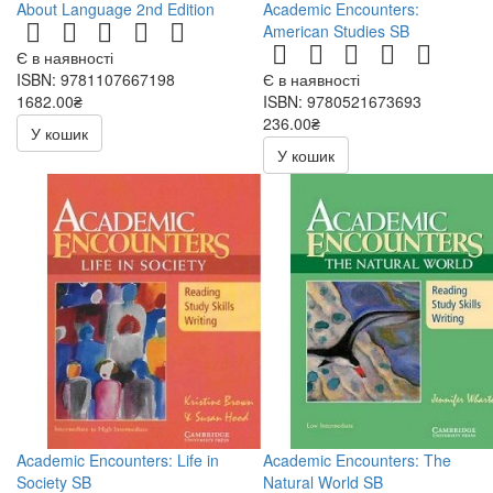
About Language 2nd Edition
Academic Encounters:
American Studies SB
Є в наявності
ISBN: 9781107667198
Є в наявності
1682.00₴
ISBN: 9780521673693
236.00₴
У кошик
472.00₴
У кошик
Academic Encounters: Life in
Academic Encounters: The
Society SB
Natural World SB