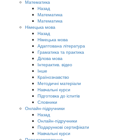
Математика
Назад
Математика
Математика
Німецька мова
Назад
Німецька мова
Адаптована література
Граматика та практика
Ділова мова
Інтерактив. відео
Інше
Країнознавство
Методичні матеріали
Навчальні курси
Підготовка до іспитів
Словники
Онлайн-підручники
Назад
Онлайн-підручники
Подарункові сертифікати
Навчальні курси
Передзамовлення