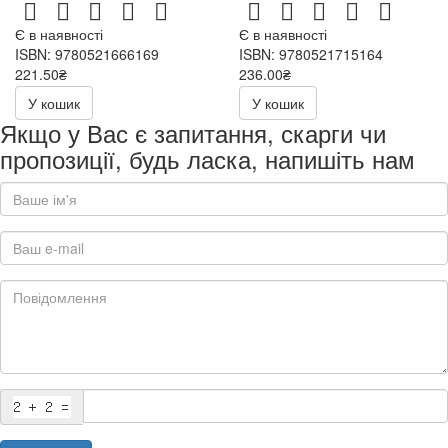
Є в наявності
Є в наявності
ISBN: 9780521666169
ISBN: 9780521715164
221.50₴
236.00₴
443.00₴
472.00₴
У кошик
У кошик
Якщо у Вас є запитання, скарги чи
пропозиції, будь ласка, напишіть нам