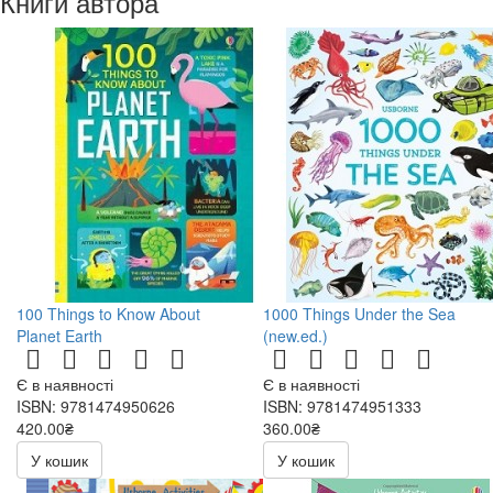
Книги автора
100 Things to Know About
1000 Things Under the Sea
Planet Earth
(new.ed.)
Є в наявності
Є в наявності
ISBN: 9781474950626
ISBN: 9781474951333
420.00₴
360.00₴
У кошик
У кошик