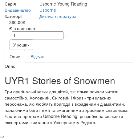
Серія
Usborne Young Reading
Видавництво
Usborne
Категорії
Дитяча література
360.00₴
Є в наявності
-
+
У кошик
Опис
Відгуки
Опис
UYR1 Stories of Snowmen
Три оригінальні казки для дітей, які тільки почали читати
самостійно. Холодний, Сніговий і Фриз - три класних
персонажа, які люблять пригоди з вкраденими діамантами,
палаючими багаттями та змаганнями з красивим сніговикам.
Частина програми Usborne Reading, розроблена спільно з
експертами з читання з Університету Редінга.