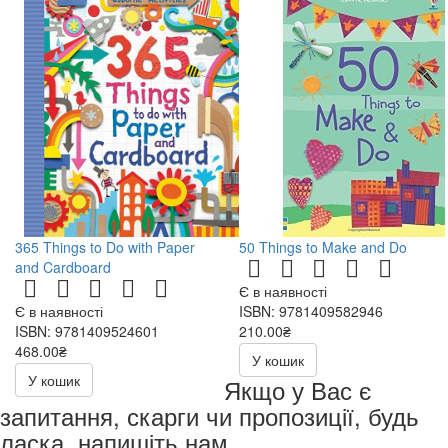
365 Things to Do with Paper
50 Things to Make and Do
and Cardboard
Є в наявності
Є в наявності
ISBN: 9781409582946
ISBN: 9781409524601
210.00₴
468.00₴
У кошик
У кошик
Якщо у Вас є
запитання, скарги чи пропозиції, будь
ласка, напишіть нам