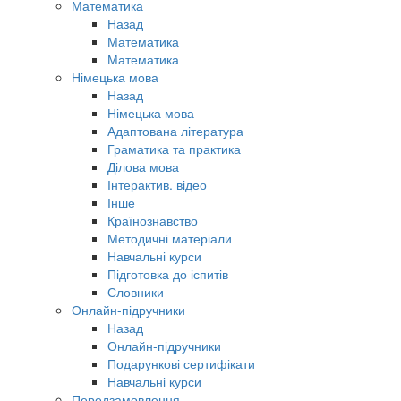
Математика
Назад
Математика
Математика
Німецька мова
Назад
Німецька мова
Адаптована література
Граматика та практика
Ділова мова
Інтерактив. відео
Інше
Країнознавство
Методичні матеріали
Навчальні курси
Підготовка до іспитів
Словники
Онлайн-підручники
Назад
Онлайн-підручники
Подарункові сертифікати
Навчальні курси
Передзамовлення