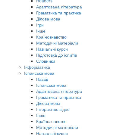
Readers
Адаптована література
Граматика та практика
Ділова мова
Ігри
Інше
Країнознавство
Методичні матеріали
Навчальні курси
Підготовка до іспитів
Словники
Інформатика
Іспанська мова
Назад
Іспанська мова
Адаптована література
Граматика та практика
Ділова мова
Інтерактив. відео
Інше
Країнознавство
Методичні матеріали
Навчальні курси