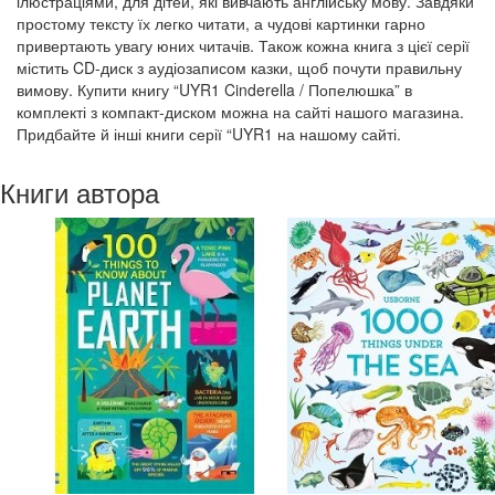
ілюстраціями, для дітей, які вивчають англійську мову. Завдяки
простому тексту їх легко читати, а чудові картинки гарно
привертають увагу юних читачів. Також кожна книга з цієї серії
містить CD-диск з аудіозаписом казки, щоб почути правильну
вимову. Купити книгу “UYR1 Cinderella / Попелюшка” в
комплекті з компакт-диском можна на сайті нашого магазина.
Придбайте й інші книги серії “UYR1 на нашому сайті.
Книги автора