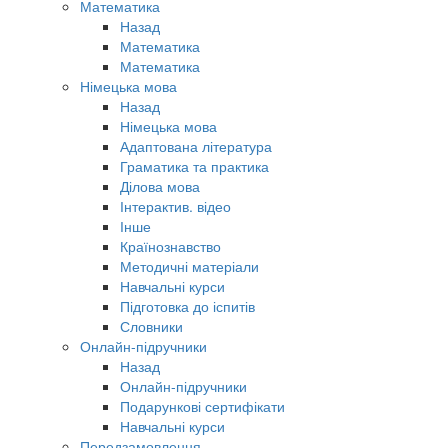
Математика
Назад
Математика
Математика
Німецька мова
Назад
Німецька мова
Адаптована література
Граматика та практика
Ділова мова
Інтерактив. відео
Інше
Країнознавство
Методичні матеріали
Навчальні курси
Підготовка до іспитів
Словники
Онлайн-підручники
Назад
Онлайн-підручники
Подарункові сертифікати
Навчальні курси
Передзамовлення