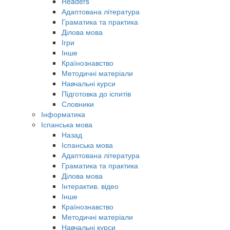
Readers
Адаптована література
Граматика та практика
Ділова мова
Ігри
Інше
Країнознавство
Методичні матеріали
Навчальні курси
Підготовка до іспитів
Словники
Інформатика
Іспанська мова
Назад
Іспанська мова
Адаптована література
Граматика та практика
Ділова мова
Інтерактив. відео
Інше
Країнознавство
Методичні матеріали
Навчальні курси