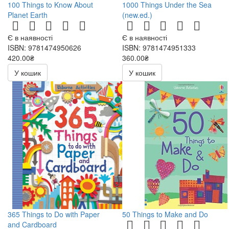
100 Things to Know About
1000 Things Under the Sea
Planet Earth
(new.ed.)
Є в наявності
Є в наявності
ISBN: 9781474950626
ISBN: 9781474951333
420.00₴
360.00₴
У кошик
У кошик
365 Things to Do with Paper
50 Things to Make and Do
and Cardboard