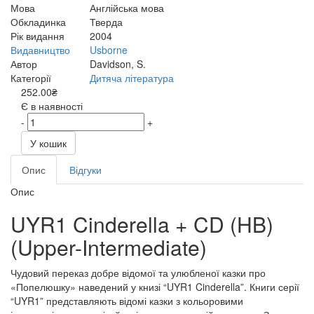
Мова
Англійська мова
Обкладинка
Тверда
Рік видання
2004
Видавництво
Usborne
Автор
Davidson, S.
Категорії
Дитяча література
252.00₴
Є в наявності
-
+
У кошик
Опис
Відгуки
Опис
UYR1 Cinderella + CD (HB)
(Upper-Intermediate)
Чудовий переказ добре відомої та улюбленої казки про
«Попелюшку» наведений у книзі “UYR1 Cinderella”. Книги серії
“UYR1” представляють відомі казки з кольоровими