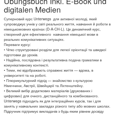
Übungsbuch Inkl. E-Book und
digitalen Medien
Суперновий курс Unterwegs для активної молоді, який
супроводжує учнів у світі реального життя, навчання й роботи в
німецькомовних країнах (D-A-CH-L). Це динамічний курс,
створений для ефективного навчання німецької мови в
реальних комунікативних ситуаціях.
Переваги курсу:
• Чітко структуровані розділи для легкої орієнтації та швидкої
підготовки до уроків.
• Надійна, послідовна і результативна подача граматики в
комунікативному контексті.
• Теми, які відображають справжнє життя — вдома, в
університеті та на роботі.
• Плюрикультурний підхід — знайомство з культурою
Німеччини, Австрії, Швейцарії та Ліхтенштейну.
• Великий вибір додаткових матеріалів (друкованих і
цифрових) для очного, дистанційного та комбінованого.
Unterwegs підходить як для інтеграційних курсів, так і для
занять у навчальних закладах різного типу або мовних школах.
Підручник підтримує викладачів з будь-яким рівнем досвіду