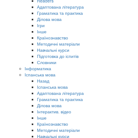
Readers
Адаптована література
Граматика та практика
Ділова мова
Ігри
Інше
Країнознавство
Методичні матеріали
Навчальні курси
Підготовка до іспитів
Словники
Інформатика
Іспанська мова
Назад
Іспанська мова
Адаптована література
Граматика та практика
Ділова мова
Інтерактив. відео
Інше
Країнознавство
Методичні матеріали
Навчальні курси