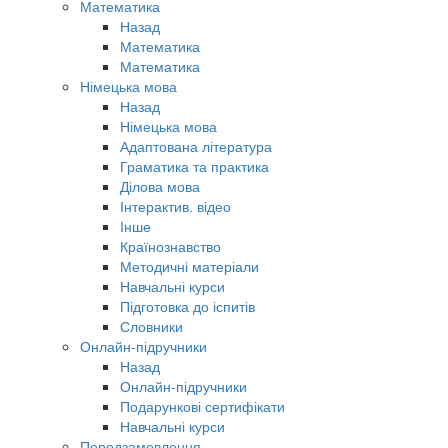
Математика
Назад
Математика
Математика
Німецька мова
Назад
Німецька мова
Адаптована література
Граматика та практика
Ділова мова
Інтерактив. відео
Інше
Країнознавство
Методичні матеріали
Навчальні курси
Підготовка до іспитів
Словники
Онлайн-підручники
Назад
Онлайн-підручники
Подарункові сертифікати
Навчальні курси
Передзамовлення